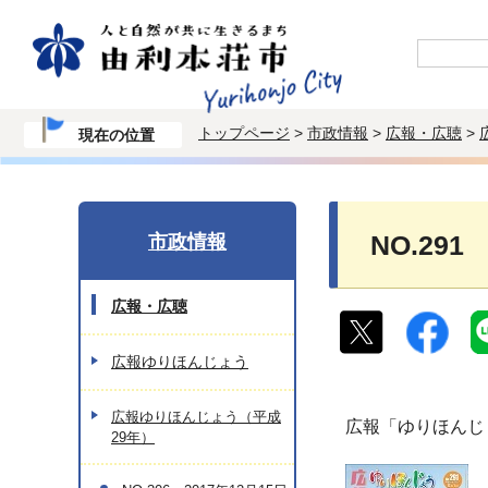
トップページ
>
市政情報
>
広報・広聴
>
現在の位置
市政情報
NO.291
広報・広聴
広報ゆりほんじょう
広報ゆりほんじょう（平成
広報「ゆりほんじ
29年）