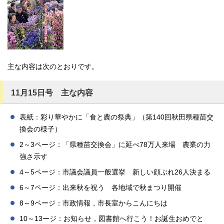
主な内容は次のとおりです。
11月15日号 主な内容
表紙：彩り華やかに「食と農の祭典」（第140回秋田県種苗交
換会の様子）
2～3ページ：「県種苗交換会」に延べ78万人来場 農業の力
強さ示す
4～5ページ：市議会議員一般選挙 新しい顔ぶれ26人決まる
6～7ページ：出来秋を祝う 各地域で秋まつり開催
8～9ページ：市政情報，市長室からこんにちは
10～13ージ：お知らせ，図書館へ行こう！お誕生おめでと