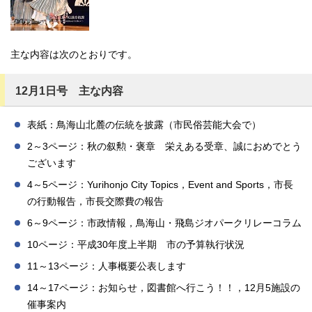
主な内容は次のとおりです。
12月1日号 主な内容
表紙：鳥海山北麓の伝統を披露（市民俗芸能大会で）
2～3ページ：秋の叙勲・褒章 栄えある受章、誠におめでとう
ございます
4～5ページ：Yurihonjo City Topics，Event and Sports，市長
の行動報告，市長交際費の報告
6～9ページ：市政情報，鳥海山・飛島ジオパークリレーコラム
10ページ：平成30年度上半期 市の予算執行状況
11～13ページ：人事概要公表します
14～17ページ：お知らせ，図書館へ行こう！！，12月5施設の
催事案内