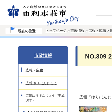
トップページ
>
市政情報
>
広報・広聴
>
現在の位置
市政情報
NO.309
広報・広聴
広報ゆりほんじょう
広報ゆりほんじょう（平成
広報「ゆりほんじ
30年）