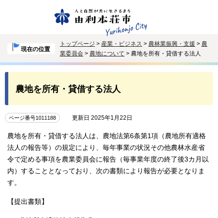
トップページ
>
産業・ビジネス
>
農林業振興・支援
>
農
現在の位置
業委員会
>
農地について
> 農地を所有・貸借する法人
農地を所有・貸借する法人
更新日 2025年1月22日
ページ番号1011188
農地を所有・貸借する法人は、農地法第6条第1項（農地所有適格
法人の報告等）の規定により、毎年事業の状況その他農林水産省
令で定める事項を農業委員会に報告（毎事業年度の終了後3カ月以
内）することとなっており、次の書類により報告が必要となりま
す。
【提出書類】