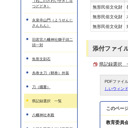
（ねこのさわいせきしゅ
つどどき）
無形民俗文化財
無形民俗文化財
永泉寺山門（ようせんじ
さんもん）
無形民俗文化財
旧若宮八幡神社獅子頭二
頭一対
添付ファイ
魚形文刻石
県記録選択 一覧
糸巻太刀（鞘巻）外装
PDFファイ
刀（國重）
しいウィン
県記録選択 一覧
このペー
八幡神社本殿
教育委員