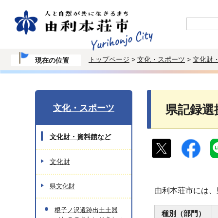
トップページ
>
文化・スポーツ
>
文化財
現在の位置
文化・スポーツ
県記録選
文化財・資料館など
文化財
県文化財
由利本荘市には、
根子ノ沢遺跡出土土器
種別（部門）