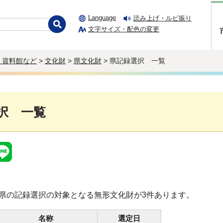
Language
読み上げ・ルビ振り
文字サイズ・配色の変更
・資料館など
>
文化財
>
県文化財
> 県記録選択 一覧
択 一覧
県の記録選択の対象となる無形文化財が3件あります。
名称
選定日