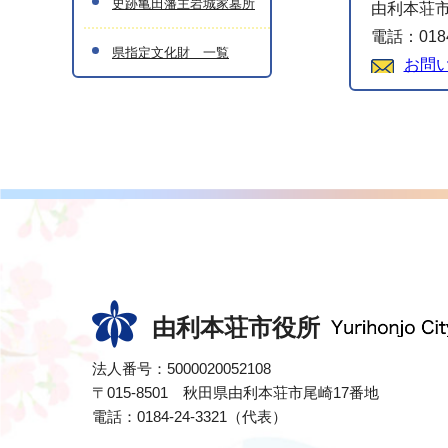
史跡亀田藩主岩城家墓所
由利本荘市
電話：0184
県指定文化財 一覧
お問
由利本荘市役所
法人番号：5000020052108
〒015-8501 秋田県由利本荘市尾崎17番地
電話：0184-24-3321（代表）