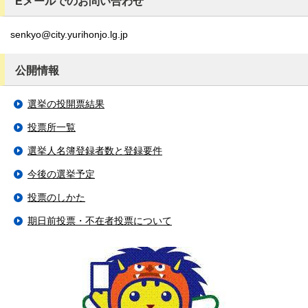
Eメールでのお問い合わせ
senkyo@city.yurihonjo.lg.jp
公開情報
選挙の投開票結果
投票所一覧
選挙人名簿登録者数と登録要件
今後の選挙予定
投票のしかた
期日前投票・不在者投票について