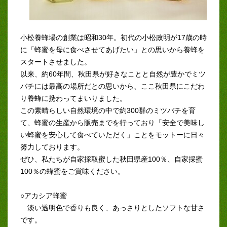
小松養蜂場の創業は昭和30年。初代の小松政明が17歳の時
に「蜂蜜を母に食べさせてあげたい」との思いから養蜂を
スタートさせました。
以来、約60年間、秋田県が好きなことと自然が豊かでミツ
バチには最高の場所だとの思いから、ここ秋田県にこだわ
り養蜂に携わってまいりました。
この素晴らしい自然環境の中で約300群のミツバチを育
て、蜂蜜の生産から販売までを行っており「安全で美味し
い蜂蜜を安心して食べていただく」ことをモットーに日々
努力しております。
ぜひ、私たちが自家採取蜜した秋田県産100％、自家採蜜
100％の蜂蜜をご賞味ください。
○アカシア蜂蜜
淡い透明色で香りも良く、あっさりとしたソフトな甘さ
です。