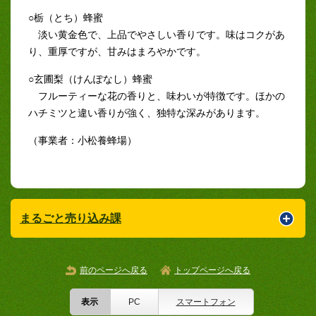
○栃（とち）蜂蜜
淡い黄金色で、上品でやさしい香りです。味はコクがあ
り、重厚ですが、甘みはまろやかです。
○玄圃梨（けんぽなし）蜂蜜
フルーティーな花の香りと、味わいが特徴です。ほかの
ハチミツと違い香りが強く、独特な深みがあります。
（事業者：小松養蜂場）
まるごと売り込み課
前のページへ戻る
トップページへ戻る
表示
PC
スマートフォン