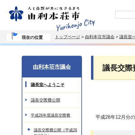
トップページ
>
由利本荘市議会
>
議長室
現在の位置
由利本荘市議会
議長交際
議長室へようこそ
議長交際費公開
平成26年度議長交際費
平成26年12月
議長交際費公開（平成26