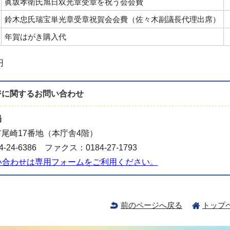
眞坂孝衛氏旭日双光章受章を祝う会会費
鈴木忠氏瑞宝単光章受章祝賀会会費（佐々木副議長代理出席）
年賀はがき購入代
円
ジに関する
お問い合わせ
局
尾崎17番地（本庁舎4階）
-24-6386 ファクス：0184-27-1793
い合わせは専用フォームをご利用ください。
前のページへ戻る
トップ