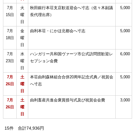
7月
火
秋田銀行本荘支店歓送迎会へ寸志（佐々木副議
5,000
15日
曜
長代理出席）
日
7月
金
由利本荘・にかほ北都会へ寸志
5,000
18日
曜
日
7月
水
ハンガリー共和国ヴァーツ市公式訪問団歓迎レ
6,000
23日
曜
セプション会費
日
7月
土
本荘由利森林組合合併20周年記念式典／祝賀会
5,000
26日
曜
へ寸志
日
7月
土
由利畜産共進会褒賞授与式及び祝賀会会費
3,000
26日
曜
日
15件 合計74,936円