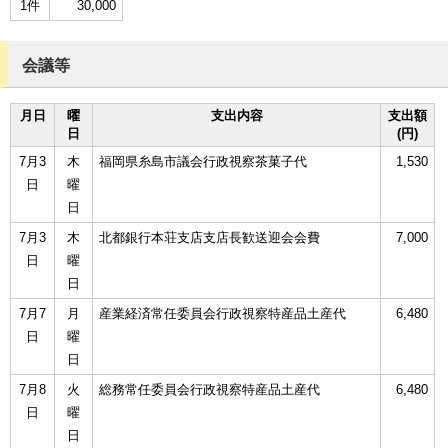
1件
30,000
会議等
月日
曜
支出内容
支出額
日
(円)
7月3
木
福岡県糸島市議会行政視察茶菓子代
1,530
日
曜
日
7月3
木
北都銀行本荘支店支店長歓送迎会会費
7,000
日
曜
日
7月7
月
産業経済常任委員会行政視察特産品土産代
6,480
日
曜
日
7月8
火
総務常任委員会行政視察特産品土産代
6,480
日
曜
日