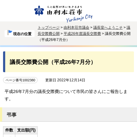
トップページ
>
由利本荘市議会
>
議長室へようこそ
>
議
長交際費公開
>
平成26年度議長交際費
> 議長交際費公開
現在の位置
（平成26年7月分）
議長交際費公開（平成26年7月分）
更新日 2022年12月14日
ページ番号1002380
平成26年7月分の議長交際費について市民の皆さんにご報告しま
す。
弔事
件数
支出額(円)