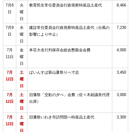
7月8
火
教育民生常任委員会行政視察特産品土産代
8,466
日
曜
日
7月9
水
建設常任委員会行政視察特産品土産代（台風の
7,230
日
曜
影響により中止）
日
7月
金
本荘大名行列保存会総会懇親会会費
4,000
11日
曜
日
7月
土
ぱいんすぱ新山夏祭りへ寸志
3,450
12日
曜
日
7月
土
旧藩祭「交歓の夕べ」会費（佐々木副議長代理
3,000
12日
曜
出席）
日
7月
土
旧藩祭いわき市訪問団へ特産品土産代
3,300
12日
曜
日