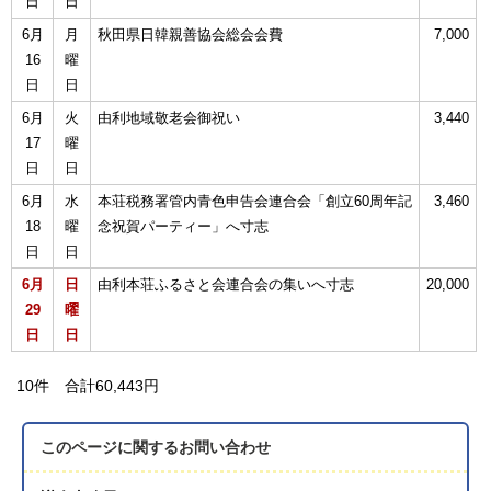
日
日
6月
月
秋田県日韓親善協会総会会費
7,000
16
曜
日
日
6月
火
由利地域敬老会御祝い
3,440
17
曜
日
日
6月
水
本荘税務署管内青色申告会連合会「創立60周年記
3,460
18
曜
念祝賀パーティー」へ寸志
日
日
6月
日
由利本荘ふるさと会連合会の集いへ寸志
20,000
29
曜
日
日
10件 合計60,443円
このページに関する
お問い合わせ