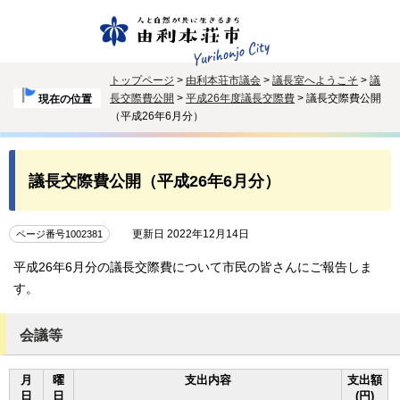
トップページ
>
由利本荘市議会
>
議長室へようこそ
>
議
長交際費公開
>
平成26年度議長交際費
> 議長交際費公開
現在の位置
（平成26年6月分）
議長交際費公開（平成26年6月分）
更新日 2022年12月14日
ページ番号1002381
平成26年6月分の議長交際費について市民の皆さんにご報告しま
す。
会議等
月
曜
支出内容
支出額
日
日
(円)