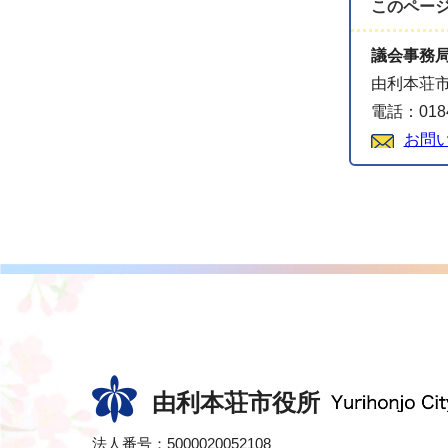
このペー
議会事務
由利本荘市
電話：0184
お問
由利本荘市役所
法人番号：5000020052108