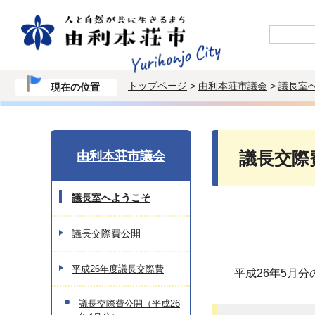
トップページ
>
由利本荘市議会
>
議長室
現在の位置
由利本荘市議会
議長交際
議長室へようこそ
議長交際費公開
平成26年度議長交際費
平成26年5月分
議長交際費公開（平成26