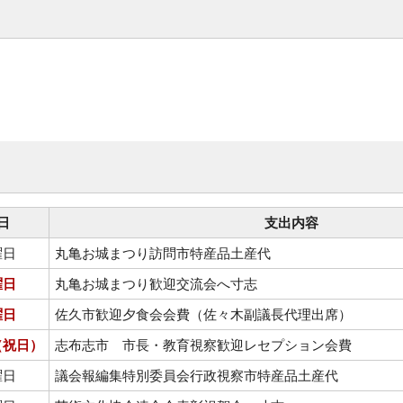
日
支出内容
曜日
丸亀お城まつり訪問市特産品土産代
曜日
丸亀お城まつり歓迎交流会へ寸志
曜日
佐久市歓迎夕食会会費（佐々木副議長代理出席）
（祝日）
志布志市 市長・教育視察歓迎レセプション会費
曜日
議会報編集特別委員会行政視察市特産品土産代