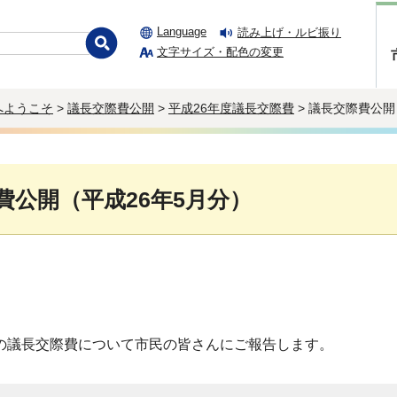
Language
読み上げ・ルビ振り
文字サイズ・配色の変更
へようこそ
>
議長交際費公開
>
平成26年度議長交際費
> 議長交際費公開
費公開（平成26年5月分）
の議長交際費について市民の皆さんにご報告します。