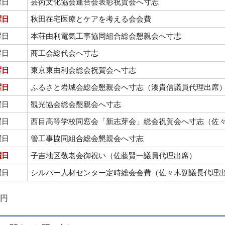
曜日
芸術文化協会連合会表彰祝賀会へ寸志
曜日
秋田在宅医療とケアを考える会会費
曜日
本荘由利電気工事協同組合総会懇親会へ寸志
曜日
商工会総代会へ寸志
曜日
東京東由利会総会祝賀会へ寸志
曜日
ふるさと岩城会総会懇親会へ寸志（湊貴信議員代理出席
曜日
観光協会総会懇親会へ寸志
曜日
西目高等学校同窓会「新志芽会」総会祝賀会へ寸志（佐
曜日
管工事協同組合総会懇親会へ寸志
曜日
子吉地区敬老会御祝い（佐藤賢一議員代理出席）
曜日
シルバー人材センター定時総会会費（佐々木副議長代理
6円