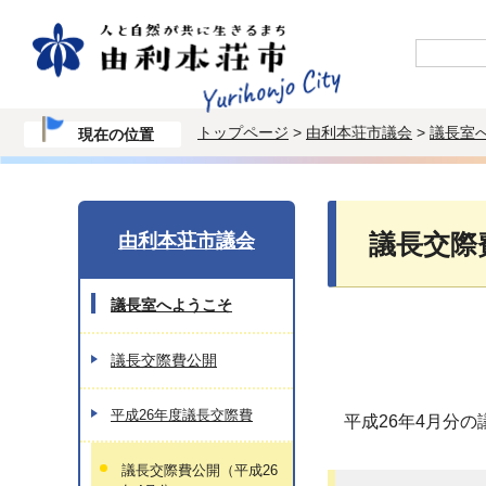
トップページ
>
由利本荘市議会
>
議長室
現在の位置
由利本荘市議会
議長交際
議長室へようこそ
議長交際費公開
平成26年度議長交際費
平成26年4月分
議長交際費公開（平成26