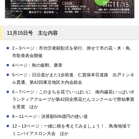
11月15日号 主な内容
2～3ページ：市功労者顕彰式を挙行、併せて市の花・木・鳥、
市歌発表会開催
4ページ：秋の叙勲、褒章
5ページ：日沿道がまた1歩前進 仁賀保本荘道路 出戸トンネ
ル貫通、第42回東京地区大内会総会
6～7ページ：このまちを花でいっぱいに 南内越花いっぱいボ
ランティアグループが第42回全県花だんコンクールで県知事賞
を受賞 ほか
8～11ページ：決算額506億円の使い道
12～13ページ：一緒に税を考えてみましょう！、鳥海地域で
ミニバイアスロン大会 ほか