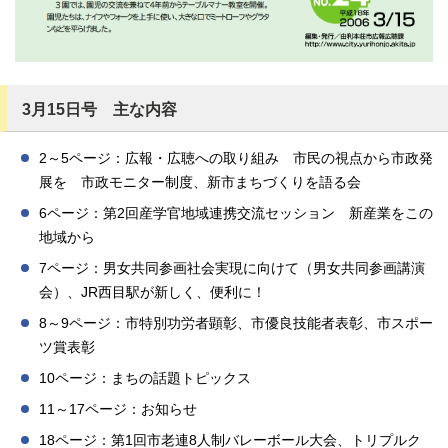
3月15日号 主な内容
2～5ページ：広報・広聴への取り組み 市民の視点から市政発
展を 市政モニター制度、新市まちづくりを語る会
6ページ：第2回産学官地域連携交流セッション 新産業をこの
地域から
7ページ：男女共同参画社会実現に向けて（男女共同参画講演
会）、JR西目駅が新しく、便利に！
8～9ページ：市特別功労者顕彰、市優良技能者表彰、市スポー
ツ賞表彰
10ページ：まちの話題トピックス
11～17ページ：お知らせ
18ページ：第1回市老連8人制バレーボール大会、トリプルク