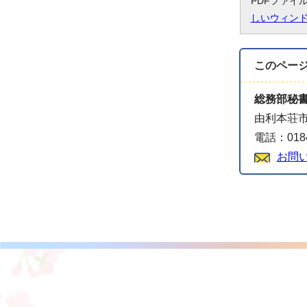
PDFファイ
しいウィン
このペー
総務部秘
由利本荘市
電話：0184
お問