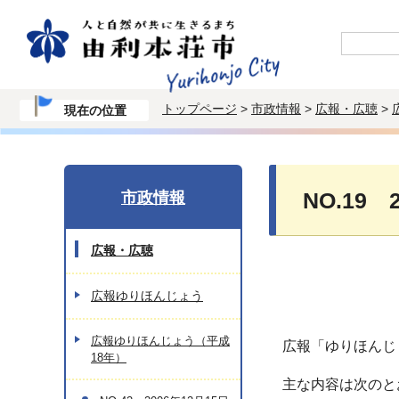
トップページ
>
市政情報
>
広報・広聴
>
現在の位置
市政情報
NO.19 
広報・広聴
広報ゆりほんじょう
広報ゆりほんじょう（平成
広報「ゆりほんじ
18年）
主な内容は次のと