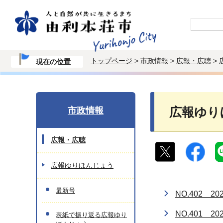
トップページ
>
市政情報
>
広報・広聴
>
現在の位置
市政情報
広報ゆり
広報・広聴
広報ゆりほんじょう
最新号
NO.402 2
NO.401 2
表紙で振り返る広報ゆり