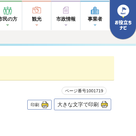
市民の方
観光
市政情報
事業者
ページ番号1001719
大きな文字で印刷
印刷