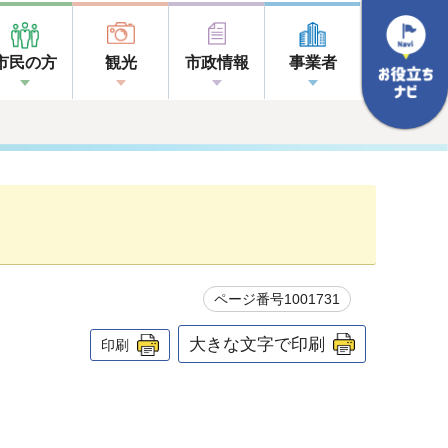
市民の方
観光
市政情報
事業者
ページ番号1001731
大きな文字で印刷
印刷