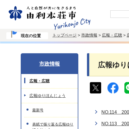
トップページ
>
市政情報
>
広報・広聴
>
現在の位置
市政情報
広報ゆり
広報・広聴
広報ゆりほんじょう
最新号
NO.114 2
NO.113 2
表紙で振り返る広報ゆり