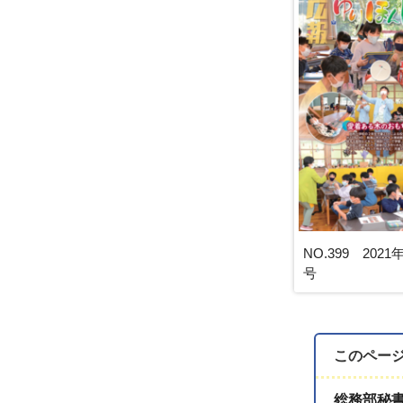
NO.399 2021
号
このペー
総務部秘