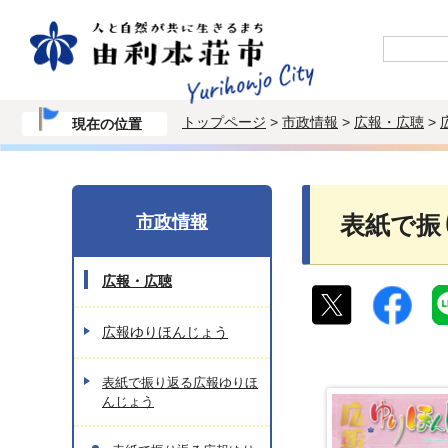
トップページ
>
市政情報
>
広報・広聴
>
現在の位置
市政情報
表紙で振
広報・広聴
広報ゆりほんじょう
表紙で振り返る広報ゆりほ
んじょう