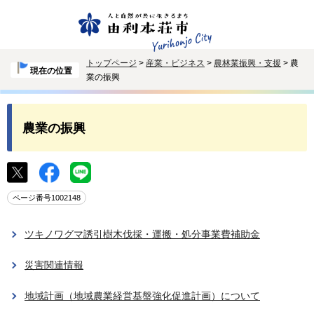
トップページ
>
産業・ビジネス
>
農林業振興・支援
> 農
現在の位置
業の振興
農業の振興
ページ番号1002148
ツキノワグマ誘引樹木伐採・運搬・処分事業費補助金
災害関連情報
地域計画（地域農業経営基盤強化促進計画）について