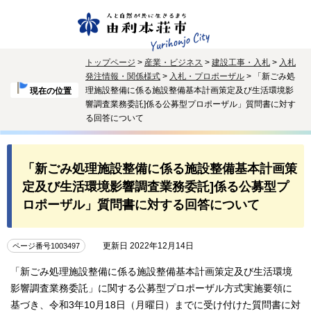
トップページ
>
産業・ビジネス
>
建設工事・入札
>
入札
発注情報・関係様式
>
入札・プロポーザル
> 「新ごみ処
理施設整備に係る施設整備基本計画策定及び生活環境影
現在の位置
響調査業務委託]係る公募型プロポーザル」質問書に対す
る回答について
「新ごみ処理施設整備に係る施設整備基本計画策
定及び生活環境影響調査業務委託]係る公募型プ
ロポーザル」質問書に対する回答について
更新日 2022年12月14日
ページ番号1003497
「新ごみ処理施設整備に係る施設整備基本計画策定及び生活環境
影響調査業務委託」に関する公募型プロポーザル方式実施要領に
基づき、令和3年10月18日（月曜日）までに受け付けた質問書に対