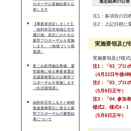
選定結果の公表
ロポーザル実施結果を公
表します
注1：各項目の日
【事業者決定しました】
注2：上記日程に
「由利本荘市地域公共交
通計画」策定にかかる公
募型プロポーザルを実施
実施要領及び
します。（地域づくり推
進課）
実施要領及び様式
新ごみ処理施設整備・運
注1：「03_プ
営業務に係る事業者選定
（4月22日午後4
支援業務委託の公募型プ
注2：「03_プ
ロポーザルを実施します
（生活環境課）
（5月6日正午）
注3：「04_参
由利本荘市ふるさと納税
様式2、様式4－
推進業務委託に係る公募
型プロポーザルの審査結
（5月6日正午）
果について