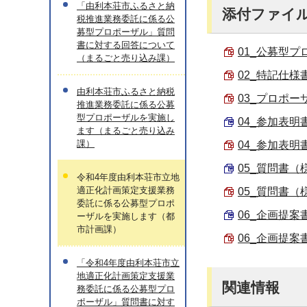
「由利本荘市ふるさと納
添付ファイ
税推進業務委託に係る公
募型プロポーザル」質問
書に対する回答について
01_公募型プロ
（まるごと売り込み課）
02_特記仕様書 
由利本荘市ふるさと納税
03_プロポーザ
推進業務委託に係る公募
型プロポーザルを実施し
04_参加表明
ます（まるごと売り込み
課）
04_参加表明
05_質問書（様
令和4年度由利本荘市立地
適正化計画策定支援業務
05_質問書（様
委託に係る公募型プロポ
06_企画提案書
ーザルを実施します（都
市計画課）
06_企画提案書
「令和4年度由利本荘市立
地適正化計画策定支援業
関連情報
務委託に係る公募型プロ
ポーザル」質問書に対す