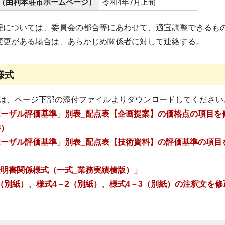
（由利本荘市ホームページ）
令和4年7月上旬
程については、委員会の都合等にあわせて、適宜調整できるも
変更がある場合は、あらかじめ関係者に対して連絡する。
様式
は、ページ下部の添付ファイルよりダウンロードしてください
ロポーザル評価基準」別表_配点表【企画提案】の価格点の項目を
時）
ロポーザル評価基準」別表_配点表【技術資料】の評価基準の項
加表明書関係様式（一式_業務実績横版）」
1（別紙）、様式4－2（別紙）、様式4－3（別紙）の注釈文を