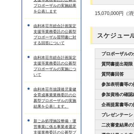
プロポーザルの実施結果
を公表します
15,070,000
由利本荘市総合計画策定
支援等業務委託の公募型
スケジュー
プロポーザル質問書に対
する回答について
プロポーザルの
由利本荘市総合計画策定
支援等業務委託の公募型
質問書提出期限
プロポーザルの実施につ
質問書回答
いて
参加表明書等の
由利本荘市放課後児童健
参加資格の確認
全育成事業業務委託の公
募型プロポーザルの実施
企画提案書等の
結果を公表します。
プレゼンテーシ
新ごみ処理施設整備・運
二次審査結果の
営事業に係る事業者選定
支援業務委託の公募型プ