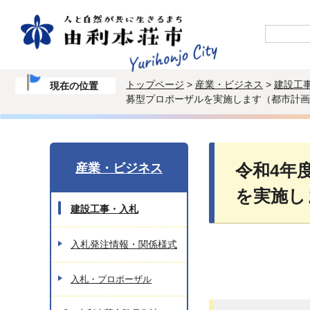
トップページ
>
産業・ビジネス
>
建設工
現在の位置
募型プロポーザルを実施します（都市計画
産業・ビジネス
令和4年
を実施し
建設工事・入札
入札発注情報・関係様式
入札・プロポーザル