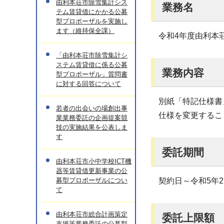
由利本荘市除雪集計シス
業務名
テム賃貸借にかかる公募
型プロポーザルを実施し
ます（維持保全課）
令和4年度由利本
「由利本荘市除雪集計シ
ステム賃貸借に係る公募
業務内容
型プロポーザル」質問書
に対する回答について
別紙「特記仕様書
若者の出会いの場創出事
仕様を変更するこ
業業務委託の企画提案競
技の実施結果を公表しま
す
委託期間
由利本荘市小中学校ICT機
器等賃貸借更新事業の公
募型プロポーザルについ
契約日～令和5年2
て
由利本荘市総合計画策定
委託上限額
支援等業務委託の公募型