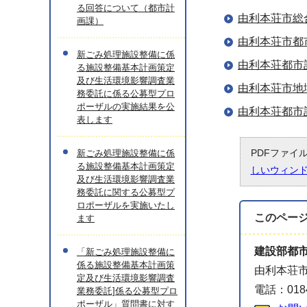
る回答について（都市計
由利本荘市総
画課）
由利本荘市都
新ごみ処理施設整備に係
由利本荘都市
る施設整備基本計画策定
及び生活環境影響調査業
由利本荘市地
務委託に係る公募型プロ
ポーザルの実施結果を公
由利本荘都市
表します
PDFファイ
新ごみ処理施設整備に係
る施設整備基本計画策定
しいウィン
及び生活環境影響調査業
務委託に関する公募型プ
ロポーザルを実施いたし
このペー
ます
建設部都
「新ごみ処理施設整備に
係る施設整備基本計画策
由利本荘市
定及び生活環境影響調査
電話：0184
業務委託]係る公募型プロ
ポーザル」質問書に対す