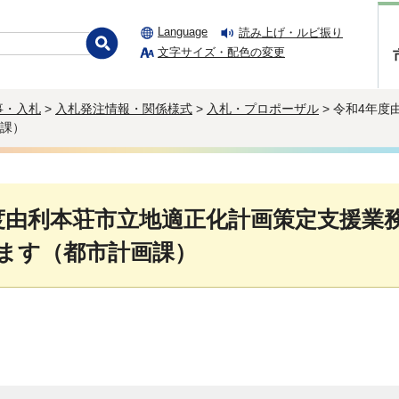
Language
読み上げ・ルビ振り
文字サイズ・配色の変更
事・入札
>
入札発注情報・関係様式
>
入札・プロポーザル
> 令和4年
課）
度由利本荘市立地適正化計画策定支援業
ます（都市計画課）