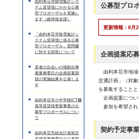
由利本荘市除雪集計シス
公募型プロ
テム賃貸借にかかる公募
型プロポーザルを実施し
ます（維持保全課）
更新情報：6月
「由利本荘市除雪集計シ
ステム賃貸借に係る公募
型プロポーザル」質問書
に対する回答について
企画提案応
若者の出会いの場創出事
由利本荘市地域公
業業務委託の企画提案競
技の実施結果を公表しま
交通計画」（対象
す
を募集することと
企画提案について
由利本荘市小中学校ICT機
器等賃貸借更新事業の公
参加を希望される
募型プロポーザルについ
て
契約予定事
由利本荘市総合計画策定
支援等業務委託の公募型