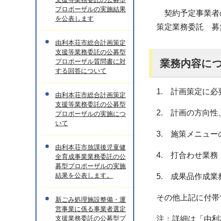
プロポーザルの実施結果
契約予定事業者の
を公表します
策定業務委託 募
由利本荘市総合計画策定
支援等業務委託の公募型
プロポーザル質問書に対
業務内容に
する回答について
1. 計画策定に
由利本荘市総合計画策定
支援等業務委託の公募型
2. 計画の方向
プロポーザルの実施につ
いて
3. 施策メニュ
由利本荘市放課後児童健
4. 打合わせ業務
全育成事業業務委託の公
募型プロポーザルの実施
結果を公表します。
5. 成果品作成業
その他上記に付帯
新ごみ処理施設整備・運
営事業に係る事業者選定
支援業務委託の公募型プ
注：詳細は「由利