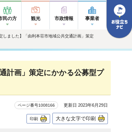
市民の方
観光
市政情報
事業者
決定しました】「由利本荘市地域公共交通計画」策定
通計画」策定にかかる公募型プ
）
更新日 2023年6月29日
ページ番号1008166
大きな文字で印刷
印刷