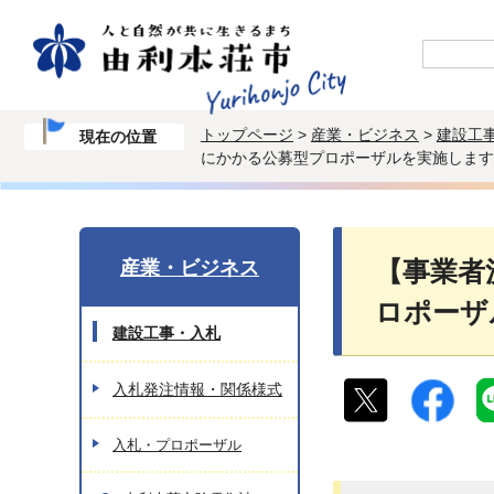
トップページ
>
産業・ビジネス
>
建設工
現在の位置
にかかる公募型プロポーザルを実施します
産業・ビジネス
【事業者
ロポーザ
建設工事・入札
入札発注情報・関係様式
入札・プロポーザル