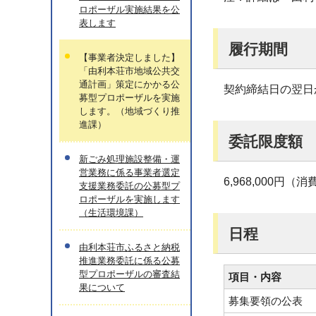
ロポーザル実施結果を公
表します
履行期間
【事業者決定しました】
「由利本荘市地域公共交
通計画」策定にかかる公
契約締結日の翌日
募型プロポーザルを実施
します。（地域づくり推
進課）
委託限度額
新ごみ処理施設整備・運
営業務に係る事業者選定
6,968,000円
支援業務委託の公募型プ
ロポーザルを実施します
（生活環境課）
日程
由利本荘市ふるさと納税
推進業務委託に係る公募
型プロポーザルの審査結
項目・内容
果について
募集要領の公表