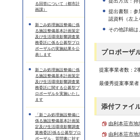
提出方法：持
る回答について（都市計
画課）
提出書類：参
認資料（左上
新ごみ処理施設整備に係
その他詳細は
る施設整備基本計画策定
及び生活環境影響調査業
務委託に係る公募型プロ
ポーザルの実施結果を公
プロポーザル
表します
提案事業者数：2
新ごみ処理施設整備に係
る施設整備基本計画策定
及び生活環境影響調査業
最優秀提案事業者
務委託に関する公募型プ
ロポーザルを実施いたし
ます
添付ファイ
「新ごみ処理施設整備に
係る施設整備基本計画策
由利本荘市地域
定及び生活環境影響調査
業務委託]係る公募型プロ
由利本荘市地域
ポーザル」質問書に対す