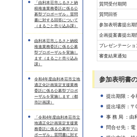
「由利本荘市ふるさと納
質問受付期間
税推進業務委託に係る公
質問回答
募型プロポーザル」質問
書に対する回答について
参加表明書提出期
（まるごと売り込み課）
企画提案書提出期
由利本荘市ふるさと納税
プレゼンテーショ
推進業務委託に係る公募
型プロポーザルを実施し
審査結果通知
ます（まるごと売り込み
課）
参加表明書
令和4年度由利本荘市立地
適正化計画策定支援業務
委託に係る公募型プロポ
提出期限：令
ーザルを実施します（都
市計画課）
提出場所：〒0
事 務 局 
「令和4年度由利本荘市立
地適正化計画策定支援業
問合せ先：電 話 0
務委託に係る公募型プロ
ポーザル」質問書に対す