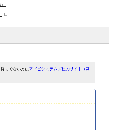
B）
）
。お持ちでない方は
アドビシステムズ社のサイト（新