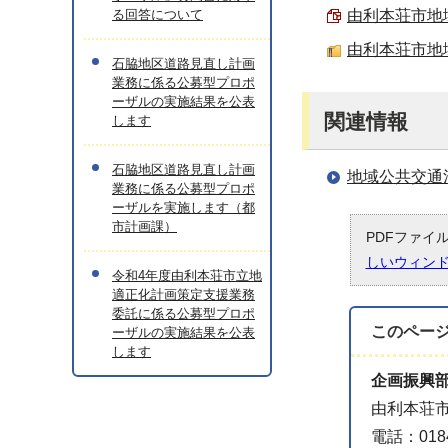
る回答について
由利本荘市地域
由利本荘市地域
石脇地区道路見直し計画
業務に係る公募型プロポ
ーザルの実施結果を公表
関連情報
します
石脇地区道路見直し計画
地域公共交通
業務に係る公募型プロポ
ーザルを実施します（都
市計画課）
PDFファイ
しいウィン
令和4年度由利本荘市立地
適正化計画策定支援業務
委託に係る公募型プロポ
このペー
ーザルの実施結果を公表
します
企画振興
由利本荘市
電話：0184