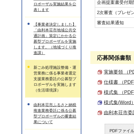
企画提案書受付期
ロポーザル実施結果を公
表します
2次審査（プレゼ
審査結果通知
【事業者決定しました】
「由利本荘市地域公共交
通計画」策定にかかる公
募型プロポーザルを実施
します。（地域づくり推
進課）
応募関係書類
新ごみ処理施設整備・運
実施要領 （PDF
営業務に係る事業者選定
支援業務委託の公募型プ
仕様書 （PDF 
ロポーザルを実施します
（生活環境課）
様式集 （PDF 
様式集(Word）
由利本荘市ふるさと納税
推進業務委託に係る公募
由利本荘市委託
型プロポーザルの審査結
果について
PDFファイ