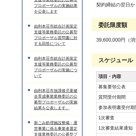
契約締結の翌日か
プロポーザルの実施結果
を公表します
委託限度額
由利本荘市総合計画策定
支援等業務委託の公募型
プロポーザル質問書に対
39,600,000
する回答について
由利本荘市総合計画策定
スケジュール
支援等業務委託の公募型
プロポーザルの実施につ
いて
項目・内容
募集要領公表
由利本荘市放課後児童健
全育成事業業務委託の公
質問受付期間
募型プロポーザルの実施
参加表明書受付期
結果を公表します。
1次審査
新ごみ処理施設整備・運
1次審査結果通知
営事業に係る事業者選定
支援業務委託の公募型プ