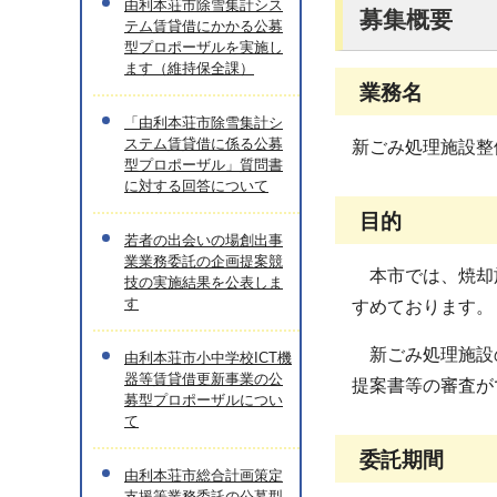
由利本荘市除雪集計シス
募集概要
テム賃貸借にかかる公募
型プロポーザルを実施し
ます（維持保全課）
業務名
「由利本荘市除雪集計シ
ステム賃貸借に係る公募
新ごみ処理施設整
型プロポーザル」質問書
に対する回答について
目的
若者の出会いの場創出事
業業務委託の企画提案競
本市では、焼却施
技の実施結果を公表しま
す
すめております。
新ごみ処理施設の
由利本荘市小中学校ICT機
器等賃貸借更新事業の公
提案書等の審査が
募型プロポーザルについ
て
委託期間
由利本荘市総合計画策定
支援等業務委託の公募型