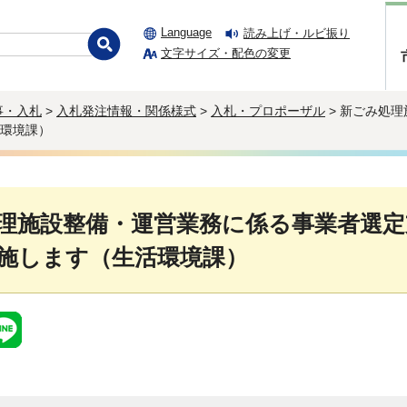
Language
読み上げ・ルビ振り
文字サイズ・配色の変更
事・入札
>
入札発注情報・関係様式
>
入札・プロポーザル
> 新ごみ処
環境課）
理施設整備・運営業務に係る事業者選定
施します（生活環境課）