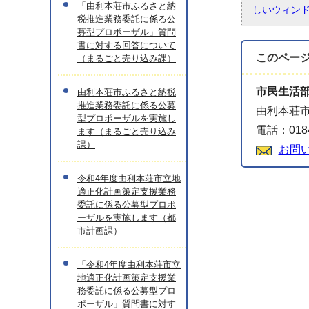
「由利本荘市ふるさと納
しいウィン
税推進業務委託に係る公
募型プロポーザル」質問
書に対する回答について
このペー
（まるごと売り込み課）
市民生活
由利本荘市ふるさと納税
推進業務委託に係る公募
由利本荘市
型プロポーザルを実施し
電話：0184
ます（まるごと売り込み
課）
お問
令和4年度由利本荘市立地
適正化計画策定支援業務
委託に係る公募型プロポ
ーザルを実施します（都
市計画課）
「令和4年度由利本荘市立
地適正化計画策定支援業
務委託に係る公募型プロ
ポーザル」質問書に対す