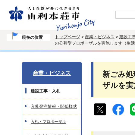
トップページ
>
産業・ビジネス
>
建設工
現在の位置
の公募型プロポーザルを実施します（生活
産業・ビジネス
新ごみ処
ザルを実
建設工事・入札
入札発注情報・関係様式
入札・プロポーザル