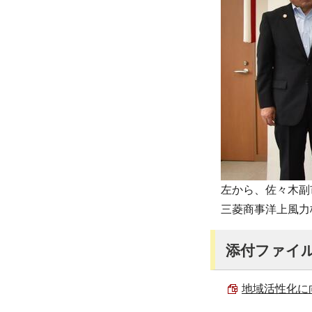
左から、佐々木副
三菱商事洋上風力
添付ファイ
地域活性化に向