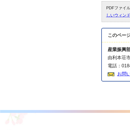
PDFファイ
しいウィン
このペー
産業振興
由利本荘市
電話：0184
お問