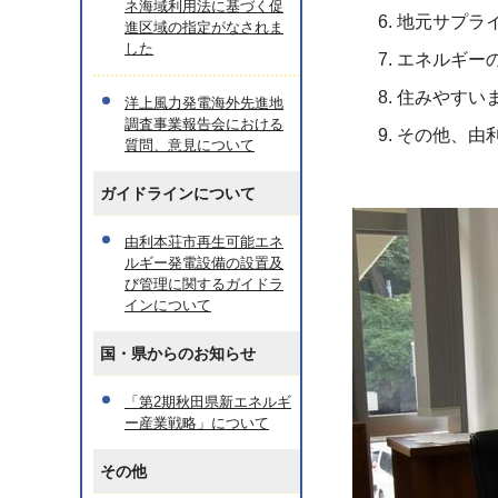
ネ海域利用法に基づく促
地元サプラ
進区域の指定がなされま
した
エネルギー
住みやすい
洋上風力発電海外先進地
調査事業報告会における
その他、由
質問、意見について
ガイドラインについて
由利本荘市再生可能エネ
ルギー発電設備の設置及
び管理に関するガイドラ
インについて
国・県からのお知らせ
「第2期秋田県新エネルギ
ー産業戦略」について
その他