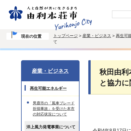
トップページ
>
産業・ビジネス
>
再生可
現在の位置
て
産業・ビジネス
秋田由利
と協力に
再生可能エネルギー
男鹿市の「風車ブレード
折損事故」を受けた本市
の対応状況について
洋上風力発電事業について
令和4年8月17