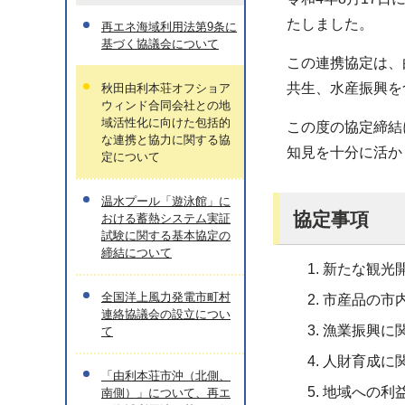
たしました。
再エネ海域利用法第9条に
基づく協議会について
この連携協定は、
共生、水産振興を
秋田由利本荘オフショア
ウィンド合同会社との地
域活性化に向けた包括的
この度の協定締結
な連携と協力に関する協
知見を十分に活か
定について
温水プール「遊泳館」に
協定事項
おける蓄熱システム実証
試験に関する基本協定の
締結について
新たな観光
全国洋上風力発電市町村
市産品の市
連絡協議会の設立につい
漁業振興に
て
人財育成に
「由利本荘市沖（北側、
地域への利
南側）」について、再エ