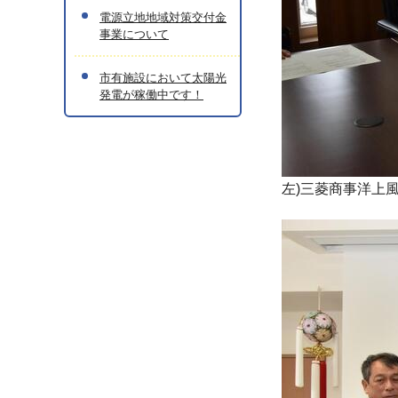
電源立地地域対策交付金
事業について
市有施設において太陽光
発電が稼働中です！
左)三菱商事洋上