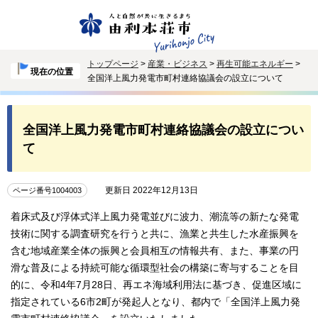
トップページ
>
産業・ビジネス
>
再生可能エネルギー
>
現在の位置
全国洋上風力発電市町村連絡協議会の設立について
全国洋上風力発電市町村連絡協議会の設立につい
て
更新日 2022年12月13日
ページ番号1004003
着床式及び浮体式洋上風力発電並びに波力、潮流等の新たな発電
技術に関する調査研究を行うと共に、漁業と共生した水産振興を
含む地域産業全体の振興と会員相互の情報共有、また、事業の円
滑な普及による持続可能な循環型社会の構築に寄与することを目
的に、令和4年7月28日、再エネ海域利用法に基づき、促進区域に
指定されている6市2町が発起人となり、都内で「全国洋上風力発