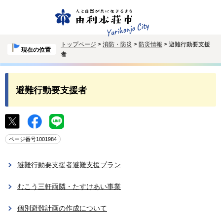
トップページ
>
消防・防災
>
防災情報
> 避難行動要支援
現在の位置
者
避難行動要支援者
ページ番号1001984
避難行動要支援者避難支援プラン
むこう三軒両隣・たすけあい事業
個別避難計画の作成について