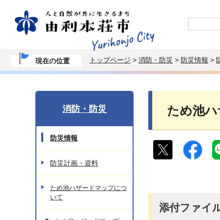
トップページ
>
消防・防災
>
防災情報
>
現在の位置
消防・防災
ため池ハ
防災情報
防災計画・資料
ため池ハザードマップにつ
いて
添付ファイ