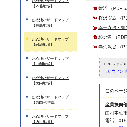
ため池ハザードマップ
【本荘地域】
鷺沼 （PDF 5
桜沢ダム （PD
ため池ハザードマップ
【矢島地域】
薬王寺堤・御泉
杉の沢 （PDF 
ため池ハザードマップ
【岩城地域】
寺の沢堤 （PD
ため池ハザードマップ
【由利地域】
PDFファイ
しいウィン
ため池ハザードマップ
【大内地域】
このペー
ため池ハザードマップ
【東由利地域】
産業振興
由利本荘市
ため池ハザードマップ
電話：0184
【西目地域】