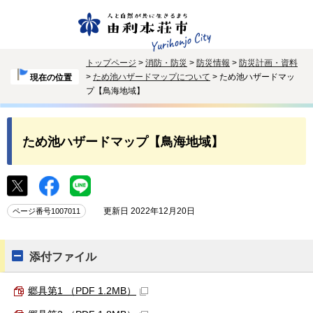
トップページ
>
消防・防災
>
防災情報
>
防災計画・資料
>
ため池ハザードマップについて
> ため池ハザードマッ
現在の位置
プ【鳥海地域】
ため池ハザードマップ【鳥海地域】
更新日 2022年12月20日
ページ番号1007011
添付ファイル
郷具第1 （PDF 1.2MB）