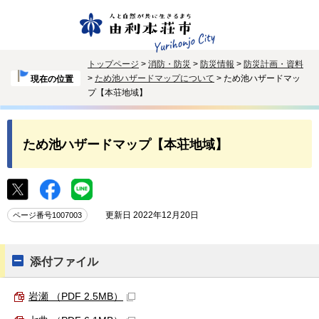
トップページ
>
消防・防災
>
防災情報
>
防災計画・資料
>
ため池ハザードマップについて
> ため池ハザードマッ
現在の位置
プ【本荘地域】
ため池ハザードマップ【本荘地域】
更新日 2022年12月20日
ページ番号1007003
添付ファイル
岩瀬 （PDF 2.5MB）