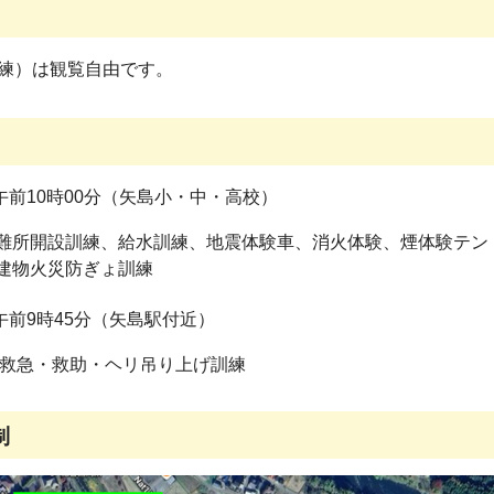
練）は観覧自由です。
午前10時00分（矢島小・中・高校）
難所開設訓練、給水訓練、地震体験車、消火体験、煙体験テン
建物火災防ぎょ訓練
午前9時45分（矢島駅付近）
 救急・救助・ヘリ吊り上げ訓練
制