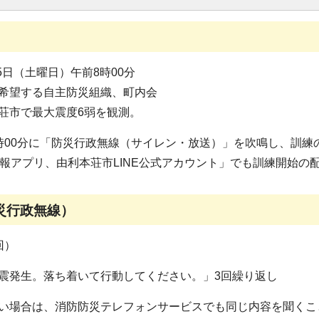
月5日（土曜日）午前8時00分
希望する自主防災組織、町内会
荘市で最大震度6弱を観測。
時00分に「防災行政無線（サイレン・放送）」を吹鳴し、訓練
防災速報アプリ、由利本荘市LINE公式アカウント」でも訓練開始
災行政無線）
回）
震発生。落ち着いて行動してください。」3回繰り返し
い場合は、消防防災テレフォンサービスでも同じ内容を聞くこ