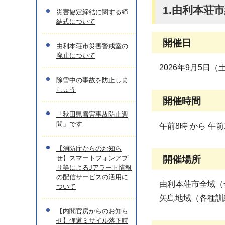
1.由利本荘
災害協定締結に関する締
結式について
開催日
由利本荘市災害警戒室の
廃止について
2026年9月5日（
除雪中の事故を防止しま
しょう
開催時間
「秋田県雪害事故防止週
間」です
午前8時 から 午前
【消防庁からのお知ら
せ】スマートフォンアプ
開催場所
リ等によるJアラート情報
の配信サービスの活用に
由利本荘市全域（
ついて
矢島地域（各種訓
【内閣官房からのお知ら
せ】弾道ミサイル落下時