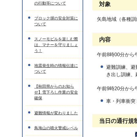
の行動等について
対象
ブロック塀の安全対策に
矢島地域（各種訓
ついて
内容
スノーモビルを楽しむ際
は、マナーを守りましょ
う！
午前8時00分から
地震発生時の情報伝達に
避難訓練、避
ついて
き出し訓練、
【秋田県からのお知ら
午前9時20分から
せ】雪下ろし作業の安全
確保
車・列車衝突
避難情報が変わりました
当日の通行規
鳥海山の噴火警戒レベル