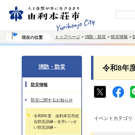
トップページ
>
消防・防災
>
防災情報
>
現在の位置
消防・防災
令和8年
防災情報
防災に関するお知らせ
令和8年度 由利本荘市総
イベントカテゴリ
合防災訓練～全市いっせ
い防災訓練～