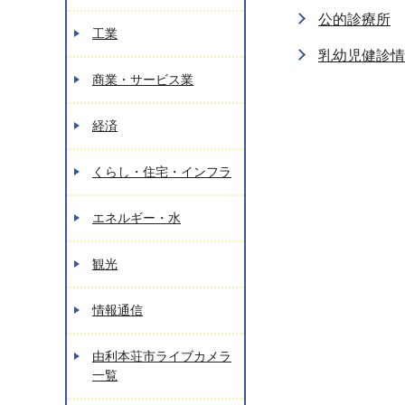
公的診療所
工業
乳幼児健診情
商業・サービス業
経済
くらし・住宅・インフラ
エネルギー・水
観光
情報通信
由利本荘市ライブカメラ
一覧