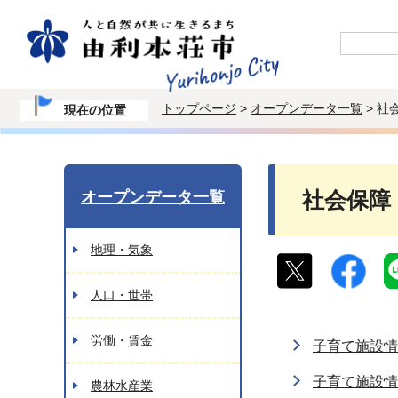
トップページ
>
オープンデータ一覧
> 社
現在の位置
オープンデータ一覧
社会保障
地理・気象
人口・世帯
労働・賃金
子育て施設情
子育て施設情
農林水産業