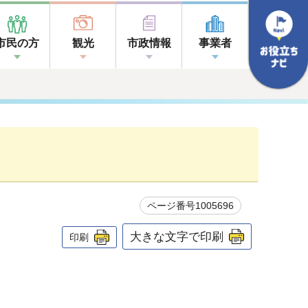
市民の方
観光
市政情報
事業者
ページ番号1005696
大きな文字で印刷
印刷