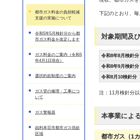
都市ガス料金の負担軽減
下記のとおり、毎
支援の実施について
令和5年5月検針分から都
対象期間及
市ガス料金を改定します
ガス料金のご案内（令和5
令和8年8月検針分
年4月1日現在）
令和8年9月検針分
選択約款制度のご案内
令和8月10検針分
ガス管の修理・工事につ
注：11月検針分
いて
ガス警報器
本事業によ
由利本荘市都市ガス供給
区域
都市ガス（1