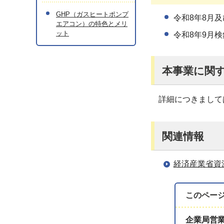
GHP（ガスヒートポンプ
令和8年8月及
エアコン）の特色とメリ
ット
令和8年9月検
本事業に関
詳細につきまして
関連情報
経済産業省資
このペー
企業局営