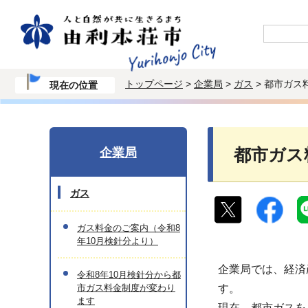
トップページ
>
企業局
>
ガス
> 都市ガ
現在の位置
企業局
都市ガス
ガス
ガス料金のご案内（令和8
年10月検針分より）
企業局では、経済
令和8年10月検針分から都
市ガス料金制度が変わり
す。
ます
現在、都市ガスを