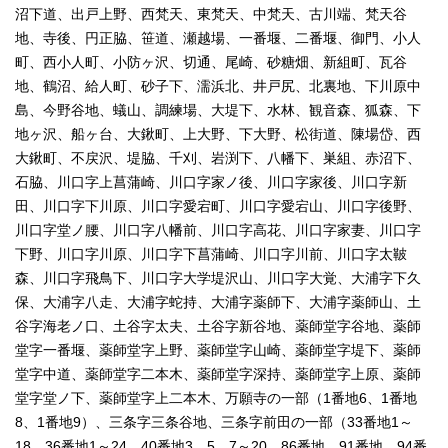
沼下道、出戸上野、西梵天、東梵天、中梵天、古川端、梵天谷
地、寺後、円正脇、笹道、瀬越場、一番堰、二番堰、御門、小人
町、西小人町、小防ヶ沢、切通、尾崎、砂糖畑、新組町、瓦谷
地、鶴沼、給人町、砂子下、濡浜北、井戸尻、北裏地、下川原中
島、今野谷地、蟻山、調練場、大堤下、水林、観音森、狐森、下
地ヶ沢、船ヶ台、大鍬町、上大野、下大野、松街道、陳場岱、西
大鍬町、不戻沢、堤脇、千刈、岩渕下、八幡下、巣組、赤沼下、
石脇、川口字上菖蒲崎、川口字家ノ後、川口字家後、川口字新
田、川口字下川原、川口字愛宕町、川口字愛宕山、川口字後野、
川口字堂ノ腰、川口字八幡前、川口字高花、川口字家妻、川口字
下野、川口字川原、川口字下菖蒲崎、川口字川前、川口字太鞁
森、川口字飛鳥下、川口字大学堤沢山、川口字大覚、大浦字下久
保、大浦字八走、大浦字蛇持、大浦字薬師下、大浦字薬師山、土
谷字海老ノ口、土谷字太夫、土谷字新谷地、薬師堂字谷地、薬師
堂字一番堰、薬師堂字上野、薬師堂字山崎、薬師堂字堤下、薬師
堂字中道、薬師堂字二本木、薬師堂字深持、薬師堂字上原、薬師
堂字堂ノ下、薬師堂字上二本木、万願寺の一部（1番地6、1番地
8、1番地9）、三条字三条谷地、三条字前田の一部（33番地1～
18、36番地1～24、40番地3、5、7～20、86番地、91番地、94番