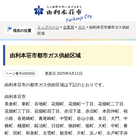
トップページ
>
企業局
>
ガス
> 由利本荘市都市ガス供給
現在の位置
区域
由利本荘市都市ガス供給区域
更新日 2025年4月11日
ページ番号1003291
由利本荘市の都市ガス供給区域は下記のとおりです。
由利本荘市
美倉町、東町、谷地町、花畑町、花畑町一丁目、花畑町二丁目、
花畑町三丁目、花畑町四丁目、赤沼下道、赤沼町、本田仲町、桜
小路、表尾崎町、裏尾崎町、中竪町、谷山小路、本荘、大門、中
横町、桶屋町、鍛冶町、日役町、猟師町、後町、大町、中町、肴
町、田町、和泉町、古雪町、観音町、片町、浜ノ町、出戸町字赤