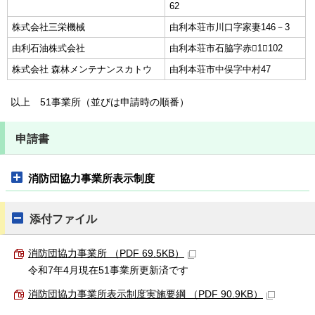
62
株式会社三栄機械
由利本荘市川口字家妻146－3
由利石油株式会社
由利本荘市石脇字赤1－102
株式会社 森林メンテナンスカトウ
由利本荘市中俣字中村47
以上 51事業所（並びは申請時の順番）
申請書
消防団協力事業所表示制度
添付ファイル
消防団協力事業所 （PDF 69.5KB）
令和7年4月現在51事業所更新済です
消防団協力事業所表示制度実施要綱 （PDF 90.9KB）