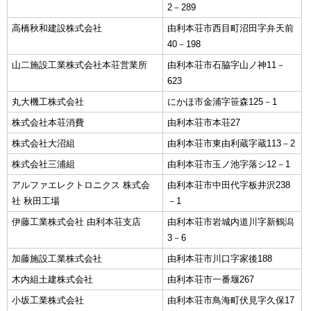
2－289
高橋秋和建設株式会社
由利本荘市西目町沼田字弁天前
40－198
山二施設工業株式会社本荘営業所
由利本荘市石脇字山ノ神11－
623
丸大機工株式会社
にかほ市金浦字笹森125－1
株式会社本荘消費
由利本荘市本荘27
株式会社大沼組
由利本荘市東由利蔵字蔵113－2
株式会社三浦組
由利本荘市玉ノ池字落シ12－1
アルファエレクトロニクス 株式会
由利本荘市中田代字板井沢238
社 秋田工場
－1
伊藤工業株式会社 由利本荘支店
由利本荘市岩城内道川字新鶴潟
3－6
加藤施設工業株式会社
由利本荘市川口字家後188
木内組土建株式会社
由利本荘市一番堰267
小坂工業株式会社
由利本荘市鳥海町伏見字久保17