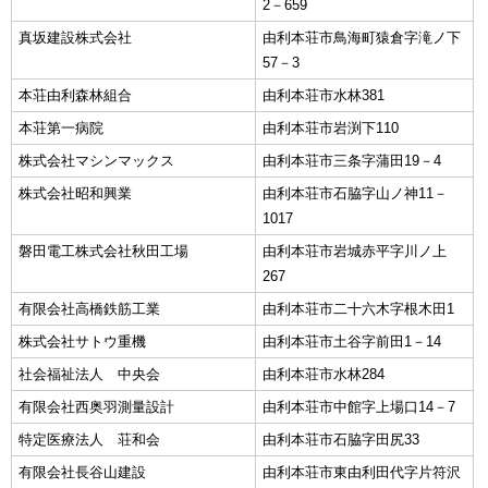
2－659
真坂建設株式会社
由利本荘市鳥海町猿倉字滝ノ下
57－3
本荘由利森林組合
由利本荘市水林381
本荘第一病院
由利本荘市岩渕下110
株式会社マシンマックス
由利本荘市三条字蒲田19－4
株式会社昭和興業
由利本荘市石脇字山ノ神11－
1017
磐田電工株式会社秋田工場
由利本荘市岩城赤平字川ノ上
267
有限会社高橋鉄筋工業
由利本荘市二十六木字根木田1
株式会社サトウ重機
由利本荘市土谷字前田1－14
社会福祉法人 中央会
由利本荘市水林284
有限会社西奥羽測量設計
由利本荘市中館字上場口14－7
特定医療法人 荘和会
由利本荘市石脇字田尻33
有限会社長谷山建設
由利本荘市東由利田代字片符沢