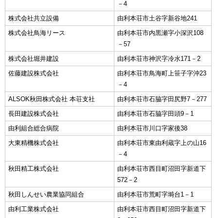
－4
株式会社共立設備
由利本荘市土谷字新谷地241
株式会社鳥海リース
由利本荘市内黒瀬字小深沢108
－57
株式会社堀井建設
由利本荘市神沢字冷水171－2
佐藤建設株式会社
由利本荘市鳥海町上笹子字沖23
－4
ALSOK秋田株式会社 本荘支社
由利本荘市石脇字田尻野7－277
長田建設株式会社
由利本荘市石脇字田頭9－1
由利組合総合病院
由利本荘市川口字家後38
大東精機株式会社
由利本荘市東由利蔵字上の山16
－4
秋田精工株式会社
由利本荘市西目町沼田字新道下
572－2
秋田しんせい農業協同組合
由利本荘市荒町字塒台1－1
由利工業株式会社
由利本荘市西目町沼田字新道下