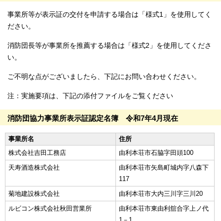
事業所等が表示証の交付を申請する場合は「様式1」を使用してく
ださい。
消防団長等が事業所を推薦する場合は「様式2」を使用してくださ
い。
ご不明な点がございましたら、下記にお問い合わせください。
注：実施要項は、下記の添付ファイルをご覧ください
消防団協力事業所表示証認定名簿 令和7年4月現在
事業所名
住所
株式会社吉田工務店
由利本荘市石脇字田頭100
天寿酒造株式会社
由利本荘市矢島町城内字八森下
117
菊地建設株式会社
由利本荘市大内三川字三川20
ルビコン株式会社秋田営業所
由利本荘市東由利舘合字上ノ代
1－1