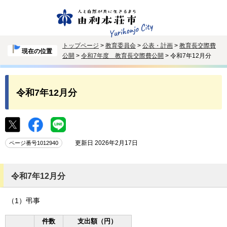
トップページ
>
教育委員会
>
公表・計画
>
教育長交際費
現在の位置
公開
>
令和7年度 教育長交際費公開
> 令和7年12月分
令和7年12月分
更新日 2026年2月17日
ページ番号1012940
令和7年12月分
（1）弔事
件数
支出額（円）