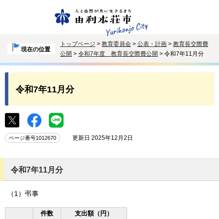
トップページ
>
教育委員会
>
公表・計画
>
教育長交際費
現在の位置
公開
>
令和7年度 教育長交際費公開
> 令和7年11月分
令和7年11月分
更新日 2025年12月2日
ページ番号1012670
令和7年11月分
（1）弔事
件数
支出額（円）