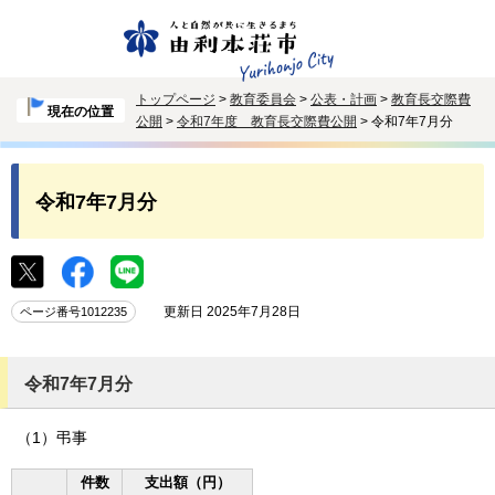
トップページ
>
教育委員会
>
公表・計画
>
教育長交際費
現在の位置
公開
>
令和7年度 教育長交際費公開
> 令和7年7月分
令和7年7月分
更新日 2025年7月28日
ページ番号1012235
令和7年7月分
（1）弔事
件数
支出額（円）