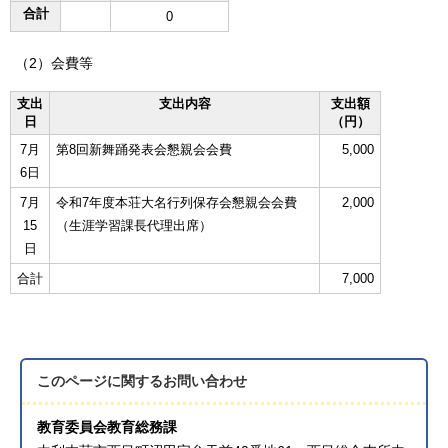
合計
0
（2）会費等
支出
支出内容
支出額
日
（円）
7月
第8回新舞踊発表会懇親会会費
5,000
6日
7月
令和7年度本荘大名行列保存会懇親会会費
2,000
15
（生涯学習課長代理出席）
日
合計
7,000
このページに関する
お問い合わせ
教育委員会教育総務課