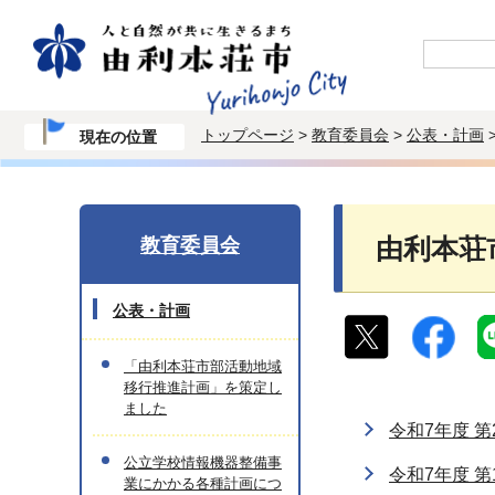
トップページ
>
教育委員会
>
公表・計画
現在の位置
教育委員会
由利本荘
公表・計画
「由利本荘市部活動地域
移行推進計画」を策定し
ました
令和7年度 
公立学校情報機器整備事
令和7年度 
業にかかる各種計画につ