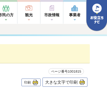
市民の方
観光
市政情報
事業者
ページ番号1001815
大きな文字で印刷
印刷