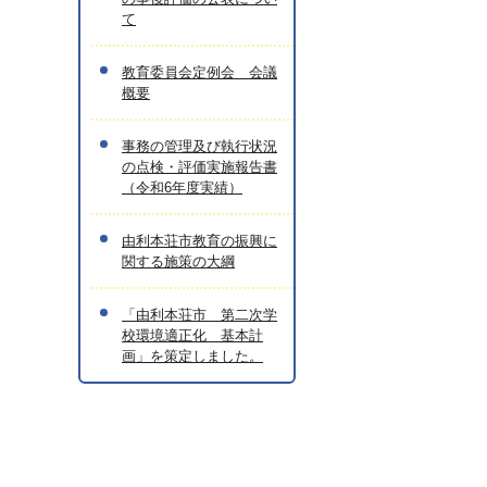
て
教育委員会定例会 会議
概要
事務の管理及び執行状況
の点検・評価実施報告書
（令和6年度実績）
由利本荘市教育の振興に
関する施策の大綱
「由利本荘市 第二次学
校環境適正化 基本計
画」を策定しました。