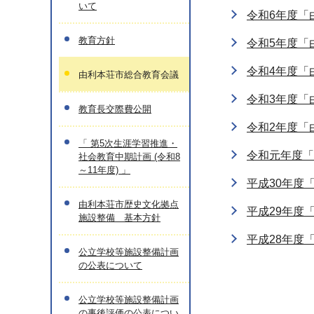
いて
令和6年度「
教育方針
令和5年度「
令和4年度「
由利本荘市総合教育会議
令和3年度「
教育長交際費公開
令和2年度「
「 第5次生涯学習推進・
令和元年度「
社会教育中期計画 (令和8
～11年度) 」
平成30年度
由利本荘市歴史文化拠点
平成29年度
施設整備 基本方針
平成28年度
公立学校等施設整備計画
の公表について
公立学校等施設整備計画
の事後評価の公表につい