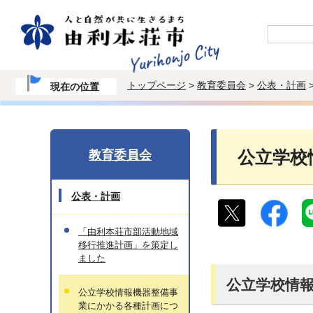
トップページ
>
教育委員会
>
公表・計画
現在の位置
教育委員会
公立学校
公表・計画
「由利本荘市部活動地域
移行推進計画」を策定し
ました
公立学校情
公立学校情報機器整備事
業にかかる各種計画につ