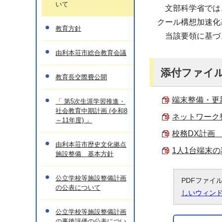
いて
文部科学省では、
クール構想加速化
教育方針
当該要領に基づ
由利本荘市総合教育会議
添付ファイ
教育長交際費公開
端末整備・更新計
「 第5次生涯学習推進・
社会教育中期計画 (令和8
ネットワーク整備
～11年度) 」
校務DX計画 （P
由利本荘市歴史文化拠点
1人1台端末の利
施設整備 基本方針
公立学校等施設整備計画
PDFファイ
の公表について
しいウィン
公立学校等施設整備計画
の事後評価の公表につい