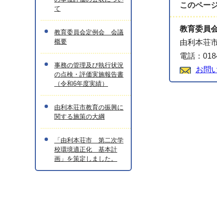
このペー
て
教育委員
教育委員会定例会 会議
概要
由利本荘市
電話：0184
事務の管理及び執行状況
お問
の点検・評価実施報告書
（令和6年度実績）
由利本荘市教育の振興に
関する施策の大綱
「由利本荘市 第二次学
校環境適正化 基本計
画」を策定しました。