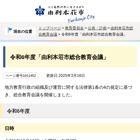
トップページ
>
教育委員会
>
公表・計画
>
由利本荘市総
現在の位置
合教育会議
> 令和6年度「由利本荘市総合教育会議」
令和6年度「由利本荘市総合教育会議」
更新日 2025年3月18日
ページ番号1011452
地方教育行政の組織及び運営に関する法律第1条の4の規定に基づ
き、総合教育会議を開催しました。
令和6年度
日時