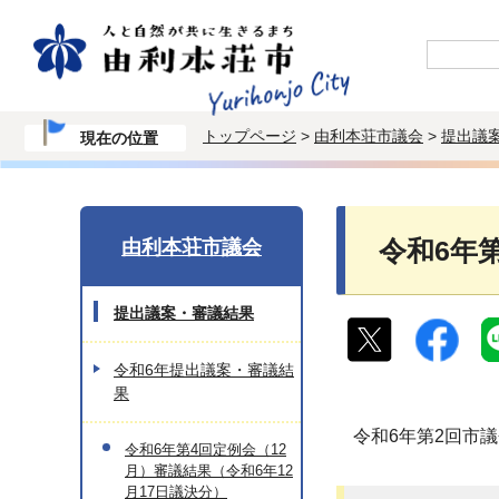
トップページ
>
由利本荘市議会
>
提出議
現在の位置
由利本荘市議会
令和6年
提出議案・審議結果
令和6年提出議案・審議結
果
令和6年第2回市
令和6年第4回定例会（12
月）審議結果（令和6年12
月17日議決分）