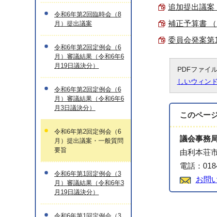
追加提出議案 （
令和6年第2回臨時会（8
補正予算書 （P
月）提出議案
委員会発案第1号
令和6年第2回定例会（6
月）審議結果（令和6年6
月19日議決分）
PDFファイ
しいウィン
令和6年第2回定例会（6
月）審議結果（令和6年6
月3日議決分）
このペー
令和6年第2回定例会（6
議会事務
月）提出議案・一般質問
要旨
由利本荘市
電話：0184
令和6年第1回定例会（3
お問
月）審議結果（令和6年3
月19日議決分）
令和6年第1回定例会（3