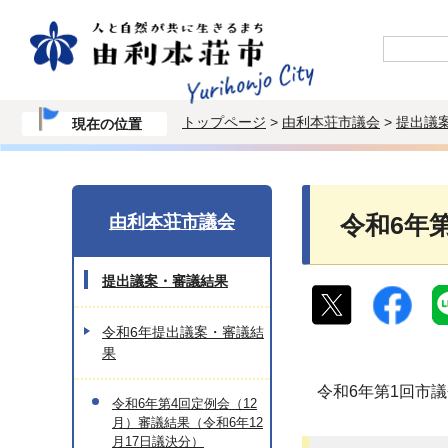
トップページ
>
由利本荘市議会
>
提出議
現在の位置
由利本荘市議会
令和6年
提出議案・審議結果
令和6年提出議案・審議結
果
令和6年第1回市
令和6年第4回定例会（12
月）審議結果（令和6年12
月17日議決分）