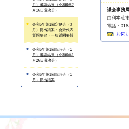
月）審議結果（令和6年2
議会事務
月16日議決分）
由利本荘市
令和6年第1回定例会（3
電話：0184
月）提出議案・会派代表
お問
質問要旨・一般質問要旨
令和6年第1回臨時会（1
月）審議結果（令和6年1
月26日議決分）
令和6年第1回臨時会（1
月）提出議案