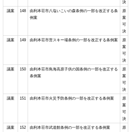
決
議案
148
由利本荘市八塩いこいの森条例の一部を改正する条
原
例案
案
可
決
議案
149
由利本荘市営スキー場条例の一部を改正する条例案
原
案
可
決
議案
150
由利本荘市鳥海高原子供の国条例の一部を改正する
原
条例案
案
可
決
議案
151
由利本荘市火災予防条例の一部を改正する条例案
原
案
可
決
議案
152
由利本荘市武道館条例の一部を改正する条例案
原