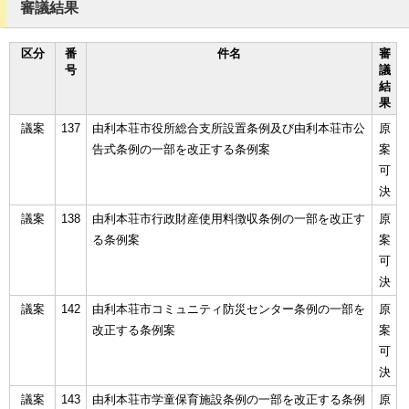
審議結果
区分
番
件名
審
号
議
結
果
議案
137
由利本荘市役所総合支所設置条例及び由利本荘市公
原
告式条例の一部を改正する条例案
案
可
決
議案
138
由利本荘市行政財産使用料徴収条例の一部を改正す
原
る条例案
案
可
決
議案
142
由利本荘市コミュニティ防災センター条例の一部を
原
改正する条例案
案
可
決
議案
143
由利本荘市学童保育施設条例の一部を改正する条例
原