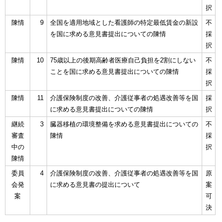
択
陳情
9
全国を適用地域とした看護師の特定最低賃金の新設
不
を国に求める意見書提出についての陳情
採
択
陳情
10
75歳以上の後期高齢者医療自己負担を2割にしない
不
ことを国に求める意見書提出についての陳情
採
択
陳情
11
介護保険制度の改善、介護従事者の処遇改善等を国
採
に求める意見書提出についての陳情
択
継続
3
臓器移植の環境整備を求める意見書提出についての
不
審査
陳情
採
中の
択
陳情
委員
4
介護保険制度の改善、介護従事者の処遇改善等を国
原
会発
に求める意見書の提出について
案
案
可
決