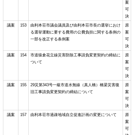
案
可
決
議案
153
由利本荘市議会議員及び由利本荘市長の選挙におけ
原
る選挙運動に要する費用の公費負担に関する条例の
案
一部を改正する条例案
可
決
議案
154
市道猿倉花立線災害防除工事請負変更契約の締結に
原
ついて
案
可
決
議案
155
29災第343号一級市道水無線（真人橋）橋梁災害復
原
旧工事請負変更契約の締結について
案
可
決
議案
157
由利本荘市過疎地域自立促進計画の変更について
原
案
可