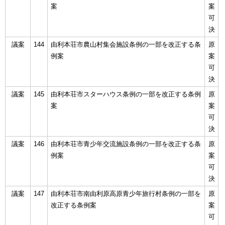
案
案
可
決
議案
144
由利本荘市農山村集会施設条例の一部を改正する条
原
例案
案
可
決
議案
145
由利本荘市スターハウス条例の一部を改正する条例
原
案
案
可
決
議案
146
由利本荘市青少年交流施設条例の一部を改正する条
原
例案
案
可
決
議案
147
由利本荘市南由利原高原青少年旅行村条例の一部を
原
改正する条例案
案
可