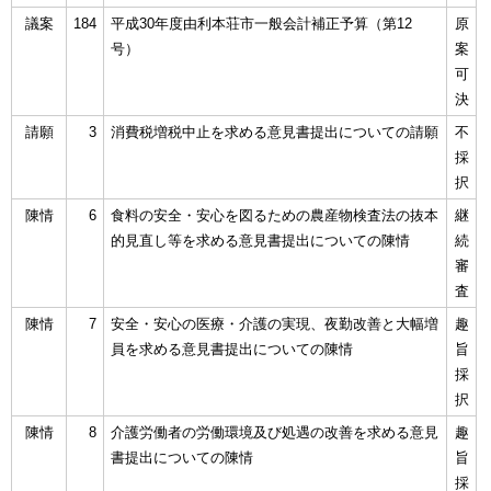
議案
184
平成30年度由利本荘市一般会計補正予算（第12
原
号）
案
可
決
請願
3
消費税増税中止を求める意見書提出についての請願
不
採
択
陳情
6
食料の安全・安心を図るための農産物検査法の抜本
継
的見直し等を求める意見書提出についての陳情
続
審
査
陳情
7
安全・安心の医療・介護の実現、夜勤改善と大幅増
趣
員を求める意見書提出についての陳情
旨
採
択
陳情
8
介護労働者の労働環境及び処遇の改善を求める意見
趣
書提出についての陳情
旨
採