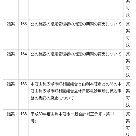
案
可
決
議案
163
公の施設の指定管理者の指定の期間の変更について
原
案
可
決
議案
164
公の施設の指定管理者の指定の期間の変更について
原
案
可
決
議案
166
本荘由利広域市町村圏組合と由利本荘市との間の本
原
荘由利広域市町村圏組合立休日応急診療所に係る事
案
務の委託の廃止について
可
決
議案
168
平成30年度由利本荘市一般会計補正予算（第11
原
号）
案
可
決