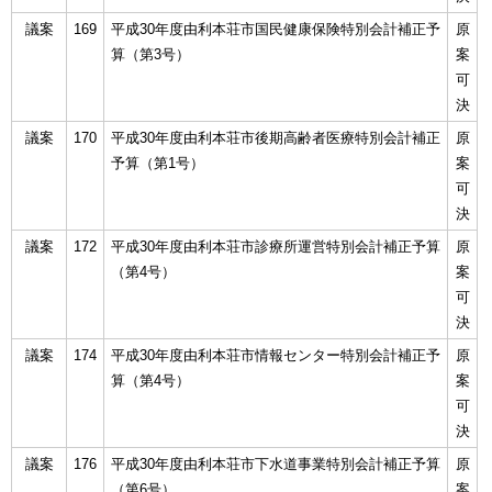
議案
169
平成30年度由利本荘市国民健康保険特別会計補正予
原
算（第3号）
案
可
決
議案
170
平成30年度由利本荘市後期高齢者医療特別会計補正
原
予算（第1号）
案
可
決
議案
172
平成30年度由利本荘市診療所運営特別会計補正予算
原
（第4号）
案
可
決
議案
174
平成30年度由利本荘市情報センター特別会計補正予
原
算（第4号）
案
可
決
議案
176
平成30年度由利本荘市下水道事業特別会計補正予算
原
（第6号）
案