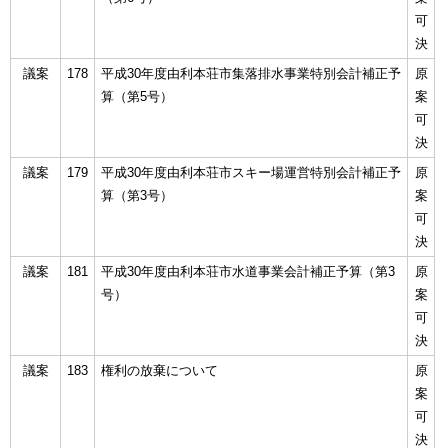
可
決
議案
178
平成30年度由利本荘市集落排水事業特別会計補正予
原
算（第5号）
案
可
決
議案
179
平成30年度由利本荘市スキー場運営特別会計補正予
原
算（第3号）
案
可
決
議案
181
平成30年度由利本荘市水道事業会計補正予算（第3
原
号）
案
可
決
議案
183
権利の放棄について
原
案
可
決