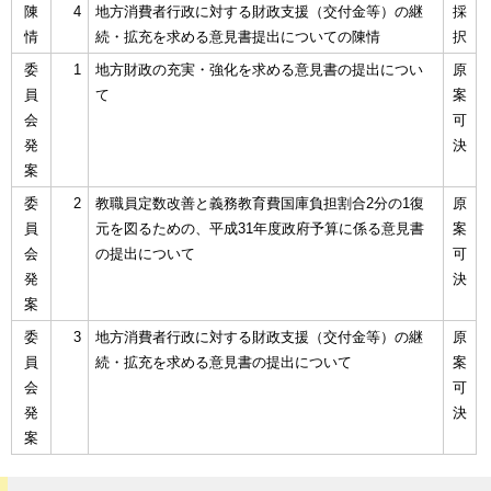
陳
4
地方消費者行政に対する財政支援（交付金等）の継
採
情
続・拡充を求める意見書提出についての陳情
択
委
1
地方財政の充実・強化を求める意見書の提出につい
原
員
て
案
会
可
発
決
案
委
2
教職員定数改善と義務教育費国庫負担割合2分の1復
原
員
元を図るための、平成31年度政府予算に係る意見書
案
会
の提出について
可
発
決
案
委
3
地方消費者行政に対する財政支援（交付金等）の継
原
員
続・拡充を求める意見書の提出について
案
会
可
発
決
案