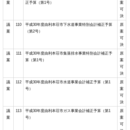
案
正予算（第1号）
案
可
決
議
110
平成30年度由利本荘市下水道事業特別会計補正予算
原
案
（第2号）
案
可
決
議
111
平成30年度由利本荘市集落排水事業特別会計補正予
原
案
算（第1号）
案
可
決
議
112
平成30年度由利本荘市水道事業会計補正予算（第1
原
案
号）
案
可
決
議
113
平成30年度由利本荘市ガス事業会計補正予算（第1
原
案
号）
案
可