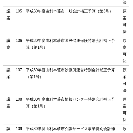
決
議
105
平成30年度由利本荘市一般会計補正予算（第3号）
原
案
案
可
決
議
106
平成30年度由利本荘市国民健康保険特別会計補正予
原
案
算（第1号）
案
可
決
議
107
平成30年度由利本荘市診療所運営特別会計補正予算
原
案
（第1号）
案
可
決
議
108
平成30年度由利本荘市情報センター特別会計補正予
原
案
算（第1号）
案
可
決
議
109
平成30年度由利本荘市介護サービス事業特別会計補
原