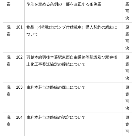
案
準則を定める条例の一部を改正する条例案
案
可
決
議
101
物品（小型動力ポンプ付積載車）購入契約の締結に
原
案
ついて
案
可
決
議
102
羽越本線羽後本荘駅東西自由通路等新設及び駅舎橋
原
案
上化工事委託協定の締結について
案
可
決
議
103
由利本荘市道路線の廃止について
原
案
案
可
決
議
104
由利本荘市道路線の認定について
原
案
案
可