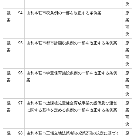
決
議
94
由利本荘市税条例の一部を改正する条例案
原
案
案
可
決
議
95
由利本荘市都市計画税条例の一部を改正する条例案
原
案
案
可
決
議
96
由利本荘市学童保育施設条例の一部を改正する条例
原
案
案
案
可
決
議
97
由利本荘市放課後児童健全育成事業の設備及び運営
原
案
に関する基準を定める条例の一部を改正する条例案
案
可
決
議
98
由利本荘市工場立地法第4条の2第2項の規定に基づく
原