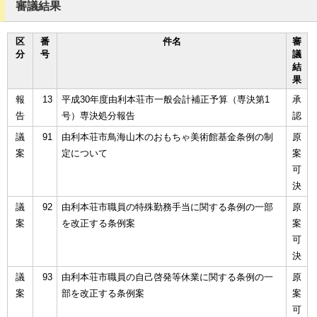
審議結果
区
番
件名
審
分
号
議
結
果
報
13
平成30年度由利本荘市一般会計補正予算（専決第1
承
告
号）専決処分報告
認
議
91
由利本荘市鳥海山木のおもちゃ美術館基金条例の制
原
案
定について
案
可
決
議
92
由利本荘市職員の特殊勤務手当に関する条例の一部
原
案
を改正する条例案
案
可
決
議
93
由利本荘市職員の自己啓発等休業に関する条例の一
原
案
部を改正する条例案
案
可