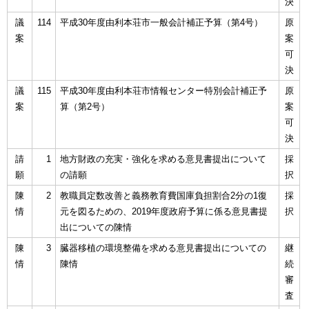
決
議
114
平成30年度由利本荘市一般会計補正予算（第4号）
原
案
案
可
決
議
115
平成30年度由利本荘市情報センター特別会計補正予
原
案
算（第2号）
案
可
決
請
1
地方財政の充実・強化を求める意見書提出について
採
願
の請願
択
陳
2
教職員定数改善と義務教育費国庫負担割合2分の1復
採
情
元を図るための、2019年度政府予算に係る意見書提
択
出についての陳情
陳
3
臓器移植の環境整備を求める意見書提出についての
継
情
陳情
続
審
査