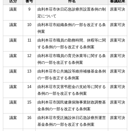
区分
番号
件名
審議結果
議案
9
由利本荘市休日応急診療所設置条例の制
原案可決
定について
議案
10
由利本荘市組織条例の一部を改正する条
原案可決
例案
議案
11
由利本荘市職員の勤務時間、休暇等に関
原案可決
する条例の一部を改正する条例案
議案
12
由利本荘市職員の育児休業等に関する条
原案可決
例の一部を改正する条例案
議案
13
由利本荘市公共施設等維持補修基金条例
原案可決
の一部を改正する条例案
議案
14
由利本荘市災害弔慰金の支給等に関する
原案可決
条例の一部を改正する条例案
議案
15
由利本荘市国民健康保険事業財政調整基
原案可決
金条例の一部を改正する条例案
議案
16
由利本荘市受託施設休日応急診療所運営
原案可決
基金条例の一部を改正する条例案