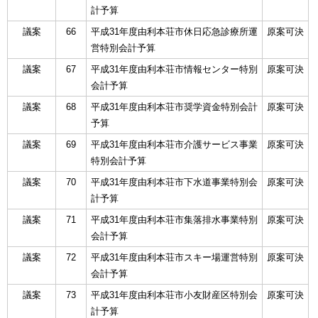
計予算
議案
66
平成31年度由利本荘市休日応急診療所運
原案可決
営特別会計予算
議案
67
平成31年度由利本荘市情報センター特別
原案可決
会計予算
議案
68
平成31年度由利本荘市奨学資金特別会計
原案可決
予算
議案
69
平成31年度由利本荘市介護サービス事業
原案可決
特別会計予算
議案
70
平成31年度由利本荘市下水道事業特別会
原案可決
計予算
議案
71
平成31年度由利本荘市集落排水事業特別
原案可決
会計予算
議案
72
平成31年度由利本荘市スキー場運営特別
原案可決
会計予算
議案
73
平成31年度由利本荘市小友財産区特別会
原案可決
計予算