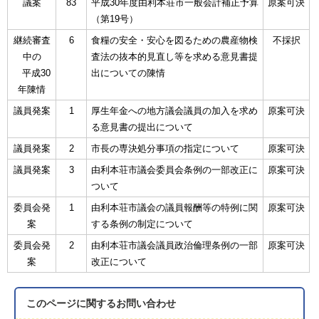
議案
83
平成30年度由利本荘市一般会計補正予算
原案可決
（第19号）
継続審査
6
食糧の安全・安心を図るための農産物検
不採択
中の
査法の抜本的見直し等を求める意見書提
平成30
出についての陳情
年陳情
議員発案
1
厚生年金への地方議会議員の加入を求め
原案可決
る意見書の提出について
議員発案
2
市長の専決処分事項の指定について
原案可決
議員発案
3
由利本荘市議会委員会条例の一部改正に
原案可決
ついて
委員会発
1
由利本荘市議会の議員報酬等の特例に関
原案可決
案
する条例の制定について
委員会発
2
由利本荘市議会議員政治倫理条例の一部
原案可決
案
改正について
このページに関する
お問い合わせ