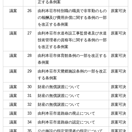
正する条例案
議案
26
由利本荘市特別職の職員で非常勤のもの
原案可決
の報酬及び費用弁償に関する条例の一部
を改正する条例案
議案
27
由利本荘市水道布設工事監督者及び水道
原案可決
技術管理者の資格等に関する条例の一部
を改正する条例案
議案
28
由利本荘市体育館条例の一部を改正する
原案可決
条例案
議案
29
由利本荘市天鷺郷施設条例の一部を改正
原案可決
する条例案
議案
30
財産の無償譲渡について
原案可決
議案
31
財産の無償譲渡について
原案可決
議案
32
財産の無償譲渡について
原案可決
議案
33
由利本荘市道路線の廃止について
原案可決
議案
34
由利本荘市道路線の認定について
原案可決
議案
35
公の施設の指定管理者の指定について
原案可決