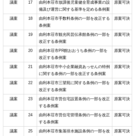
議案
17
由利本荘市放課後児童健全育成事業の設
原案可決
備及び運営に関する基準を定める条例案
議案
18
由利本荘市手数料条例の一部を改正する
原案可決
条例案
議案
19
由利本荘市観光民芸伝承館条例の一部を
原案可決
改正する条例案
議案
20
由利本荘市PR館おおうち条例の一部を
原案可決
改正する条例案
議案
21
由利本荘市中小企業融資あっせんの特例
原案可決
に関する条例の一部を改正する条例案
議案
22
由利本荘市三望苑に関する条例の一部を
原案可決
改正する条例案
議案
23
由利本荘市営住宅設置条例の一部を改正
原案可決
する条例案
議案
24
由利本荘市営住宅管理条例の一部を改正
原案可決
する条例案
議案
25
由利本荘市集落排水施設条例の一部を改
原案可決