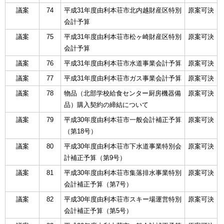
議案
74
平成31年度由利本荘市北内越財産区特別
原案可決
会計予算
議案
75
平成31年度由利本荘市松ヶ崎財産区特別
原案可決
会計予算
議案
76
平成31年度由利本荘市水道事業会計予算
原案可決
議案
77
平成31年度由利本荘市ガス事業会計予算
原案可決
議案
78
物品（北部学校給食センター厨房機器備
原案可決
品）購入契約の締結について
議案
79
平成30年度由利本荘市一般会計補正予算
原案可決
（第18号）
議案
80
平成30年度由利本荘市下水道事業特別会
原案可決
計補正予算（第9号）
議案
81
平成30年度由利本荘市集落排水事業特別
原案可決
会計補正予算（第7号）
議案
82
平成30年度由利本荘市スキー場運営特別
原案可決
会計補正予算（第5号）