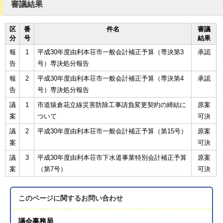
審議結果
区
番
件名
審議
分
号
結果
報
1
平成30年度由利本荘市一般会計補正予算（専決第3
承認
告
号）専決処分報告
報
2
平成30年度由利本荘市一般会計補正予算（専決第4
承認
告
号）専決処分報告
議
1
市道猿倉花立線災害防除工事請負変更契約の締結に
原案
案
ついて
可決
議
2
平成30年度由利本荘市一般会計補正予算（第15号）
原案
案
可決
議
3
平成30年度由利本荘市下水道事業特別会計補正予算
原案
案
（第7号）
可決
このページに関する
お問い合わせ
議会事務局