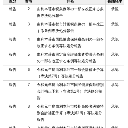
区分
番号
件名
審議結果
報告
2
由利本荘市税条例等の一部を改正する条
承認
例専決処分報告
報告
3
由利本荘市都市計画税条例の一部を改正
承認
する条例専決処分報告
報告
4
由利本荘市国民健康保険税条例の一部を
承認
改正する条例専決処分報告
報告
5
由利本荘市固定資産評価審査委員会条例
承認
の一部を改正する条例専決処分報告
報告
6
令和元年度由利本荘市一般会計補正予算
承認
（専決第7号）専決処分報告
報告
7
令和元年度由利本荘市国民健康保険特別
承認
会計補正予算（専決第1号）専決処分報
告
報告
8
令和元年度由利本荘市後期高齢者医療特
承認
別会計補正予算（専決第1号）専決処分
報告