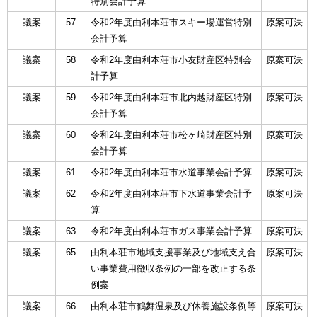
特別会計予算
議案
57
令和2年度由利本荘市スキー場運営特別
原案可決
会計予算
議案
58
令和2年度由利本荘市小友財産区特別会
原案可決
計予算
議案
59
令和2年度由利本荘市北内越財産区特別
原案可決
会計予算
議案
60
令和2年度由利本荘市松ヶ崎財産区特別
原案可決
会計予算
議案
61
令和2年度由利本荘市水道事業会計予算
原案可決
議案
62
令和2年度由利本荘市下水道事業会計予
原案可決
算
議案
63
令和2年度由利本荘市ガス事業会計予算
原案可決
議案
65
由利本荘市地域支援事業及び地域支え合
原案可決
い事業費用徴収条例の一部を改正する条
例案
議案
66
由利本荘市鶴舞温泉及び休養施設条例等
原案可決