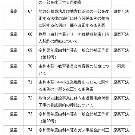
の一部を改正する条例案
議案
67
地方公務員法及び地方自治法の一部を改
原案可決
正する法律の施行に伴う関係条例の整備
に関する条例の一部を改正する条例案
議案
68
物品（由利本荘アリーナ移動観覧席）購
原案可決
入契約の締結について
議案
69
令和元年度由利本荘市一般会計補正予算
原案可決
（第19号）
議案
70
由利本荘市教育委員会教育長の任命につ
同意
いて
議案
71
由利本荘市中小企業融資あっせんに関す
原案可決
る条例の一部を改正する条例案
議案
72
鳥海ダム建設事業に伴う市道百宅線付替
原案可決
工事の委託契約の締結について
議案
73
令和元年度由利本荘市一般会計補正予算
原案可決
（第20号）
議案
74
令和元年度由利本荘市ガス事業会計補正
原案可決