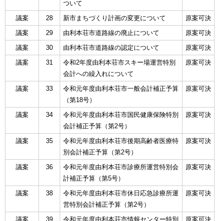
ついて
議案
28
新市まちづくり計画の変更について
原案可決
議案
29
由利本荘市道路線の廃止について
原案可決
議案
30
由利本荘市道路線の認定について
原案可決
議案
31
令和2年度由利本荘市スキー場運営特別
原案可決
会計への繰入れについて
議案
33
令和元年度由利本荘市一般会計補正予算
原案可決
（第18号）
議案
34
令和元年度由利本荘市国民健康保険特別
原案可決
会計補正予算（第2号）
議案
35
令和元年度由利本荘市後期高齢者医療特
原案可決
別会計補正予算（第2号）
議案
36
令和元年度由利本荘市診療所運営特別会
原案可決
計補正予算（第5号）
議案
38
令和元年度由利本荘市休日応急診療所運
原案可決
営特別会計補正予算（第2号）
議案
39
令和元年度由利本荘市情報センター特別
原案可決