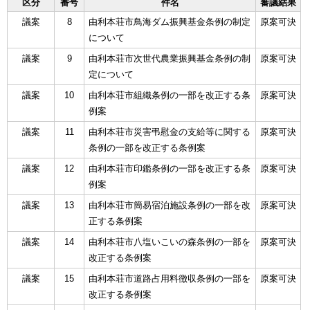
区分
番号
件名
審議結果
議案
8
由利本荘市鳥海ダム振興基金条例の制定
原案可決
について
議案
9
由利本荘市次世代農業振興基金条例の制
原案可決
定について
議案
10
由利本荘市組織条例の一部を改正する条
原案可決
例案
議案
11
由利本荘市災害弔慰金の支給等に関する
原案可決
条例の一部を改正する条例案
議案
12
由利本荘市印鑑条例の一部を改正する条
原案可決
例案
議案
13
由利本荘市簡易宿泊施設条例の一部を改
原案可決
正する条例案
議案
14
由利本荘市八塩いこいの森条例の一部を
原案可決
改正する条例案
議案
15
由利本荘市道路占用料徴収条例の一部を
原案可決
改正する条例案