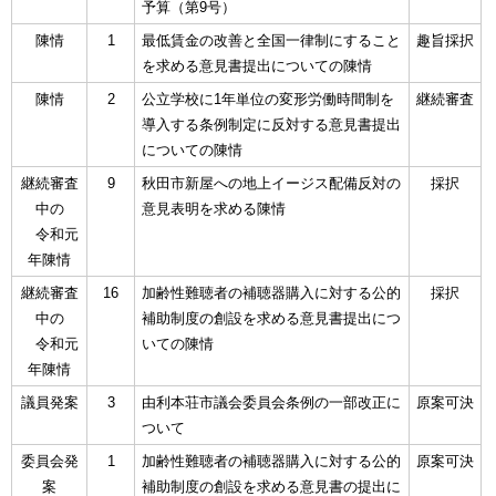
予算（第9号）
陳情
1
最低賃金の改善と全国一律制にすること
趣旨採択
を求める意見書提出についての陳情
陳情
2
公立学校に1年単位の変形労働時間制を
継続審査
導入する条例制定に反対する意見書提出
についての陳情
継続審査
9
秋田市新屋への地上イージス配備反対の
採択
中の
意見表明を求める陳情
令和元
年陳情
継続審査
16
加齢性難聴者の補聴器購入に対する公的
採択
中の
補助制度の創設を求める意見書提出につ
令和元
いての陳情
年陳情
議員発案
3
由利本荘市議会委員会条例の一部改正に
原案可決
ついて
委員会発
1
加齢性難聴者の補聴器購入に対する公的
原案可決
案
補助制度の創設を求める意見書の提出に