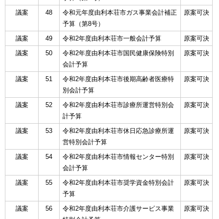
議案
48
令和元年度由利本荘市ガス事業会計補正
原案可決
予算（第8号）
議案
49
令和2年度由利本荘市一般会計予算
原案可決
議案
50
令和2年度由利本荘市国民健康保険特別
原案可決
会計予算
議案
51
令和2年度由利本荘市後期高齢者医療特
原案可決
別会計予算
議案
52
令和2年度由利本荘市診療所運営特別会
原案可決
計予算
議案
53
令和2年度由利本荘市休日応急診療所運
原案可決
営特別会計予算
議案
54
令和2年度由利本荘市情報センター特別
原案可決
会計予算
議案
55
令和2年度由利本荘市奨学資金特別会計
原案可決
予算
議案
56
令和2年度由利本荘市介護サービス事業
原案可決