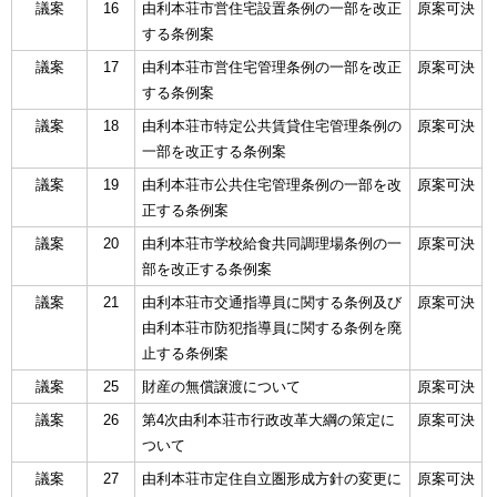
議案
16
由利本荘市営住宅設置条例の一部を改正
原案可決
する条例案
議案
17
由利本荘市営住宅管理条例の一部を改正
原案可決
する条例案
議案
18
由利本荘市特定公共賃貸住宅管理条例の
原案可決
一部を改正する条例案
議案
19
由利本荘市公共住宅管理条例の一部を改
原案可決
正する条例案
議案
20
由利本荘市学校給食共同調理場条例の一
原案可決
部を改正する条例案
議案
21
由利本荘市交通指導員に関する条例及び
原案可決
由利本荘市防犯指導員に関する条例を廃
止する条例案
議案
25
財産の無償譲渡について
原案可決
議案
26
第4次由利本荘市行政改革大綱の策定に
原案可決
ついて
議案
27
由利本荘市定住自立圏形成方針の変更に
原案可決