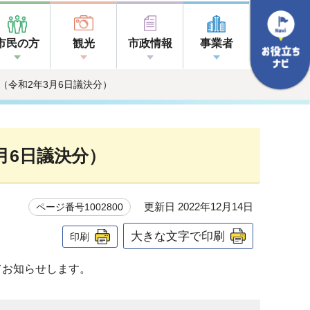
市民の方
観光
市政情報
事業者
（令和2年3月6日議決分）
月6日議決分）
更新日 2022年12月14日
ページ番号1002800
大きな文字で印刷
印刷
てお知らせします。