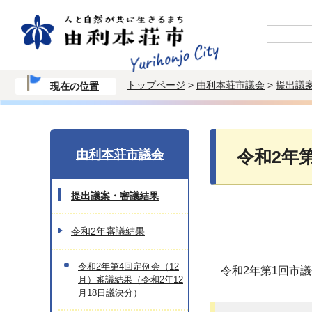
トップページ
>
由利本荘市議会
>
提出議
現在の位置
由利本荘市議会
令和2年
提出議案・審議結果
令和2年審議結果
令和2年第4回定例会（12
令和2年第1回市
月）審議結果（令和2年12
月18日議決分）